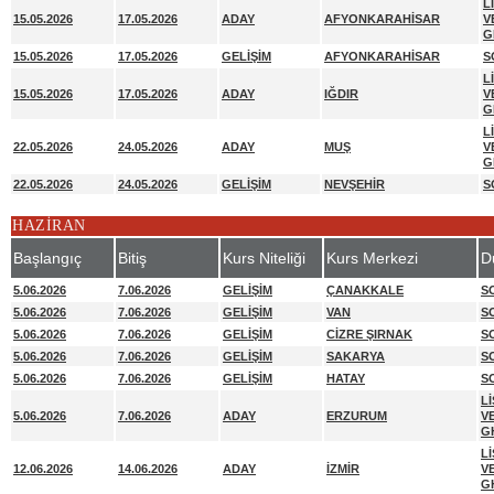
L
15.05.2026
17.05.2026
ADAY
AFYONKARAHİSAR
V
G
15.05.2026
17.05.2026
GELİŞİM
AFYONKARAHİSAR
S
L
15.05.2026
17.05.2026
ADAY
IĞDIR
V
G
L
22.05.2026
24.05.2026
ADAY
MUŞ
V
G
22.05.2026
24.05.2026
GELİŞİM
NEVŞEHİR
S
HAZİRAN
Başlangıç
Bitiş
Kurs Niteliği
Kurs Merkezi
D
5.06.2026
7.06.2026
GELİŞİM
ÇANAKKALE
S
5.06.2026
7.06.2026
GELİŞİM
VAN
S
5.06.2026
7.06.2026
GELİŞİM
CİZRE ŞIRNAK
S
5.06.2026
7.06.2026
GELİŞİM
SAKARYA
S
5.06.2026
7.06.2026
GELİŞİM
HATAY
S
L
5.06.2026
7.06.2026
ADAY
ERZURUM
V
G
L
12.06.2026
14.06.2026
ADAY
İZMİR
V
G