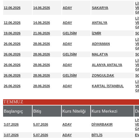
L
12.06.2026
14.06.2026
ADAY
SAKARYA
V
G
L
12.06.2026
14.06.2026
ADAY
ANTALYA
V
G
19.06.2026
21.06.2026
GELİŞİM
İZMİR
S
L
26.06.2026
28.06.2026
ADAY
ADIYAMAN
V
G
26.06.2026
28.06.2026
GELİŞİM
MALATYA
S
L
26.06.2026
28.06.2026
ADAY
ALANYA ANTALYA
V
G
26.06.2026
28.06.2026
GELİŞİM
ZONGULDAK
S
L
26.06.2026
28.06.2026
ADAY
KARTAL İSTANBUL
V
G
TEMMUZ
Başlangıç
Bitiş
Kurs Niteliği
Kurs Merkezi
D
L
3.07.2026
5.07.2026
ADAY
DİYARBAKIR
V
G
3.07.2026
5.07.2026
ADAY
BİTLİS
E