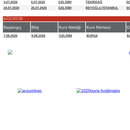
3.07.2026
5.07.2026
GELİŞİM
TEKİRDAĞ
S
24.07.2026
26.07.2026
GELİŞİM
BEYOĞLU İSTANBUL
S
AĞUSTOS
Başlangıç
Bitiş
Kurs Niteliği
Kurs Merkezi
D
7.08.2026
9.08.2026
GELİŞİM
BURSA
B