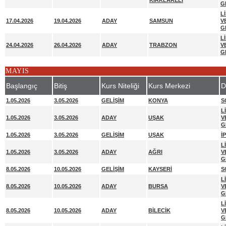
KIRKLARELİ
G
L
17.04.2026
19.04.2026
ADAY
SAMSUN
V
G
L
24.04.2026
26.04.2026
ADAY
TRABZON
V
G
MAYIS
Başlangıç
Bitiş
Kurs Niteliği
Kurs Merkezi
D
1.05.2026
3.05.2026
GELİŞİM
KONYA
S
L
1.05.2026
3.05.2026
ADAY
UŞAK
V
G
1.05.2026
3.05.2026
GELİŞİM
UŞAK
İ
L
1.05.2026
3.05.2026
ADAY
AĞRI
V
G
8.05.2026
10.05.2026
GELİŞİM
KAYSERİ
S
L
8.05.2026
10.05.2026
ADAY
BURSA
V
G
L
8.05.2026
10.05.2026
ADAY
BİLECİK
V
G