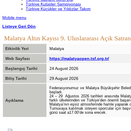
Türkiye Kulüpler Şampiyonası
Türkiye Küçükler ve Yıldızlar Takım
Mobile menu
Listeye Geri Dön
Malatya Altın Kayısı 9. Uluslararası Açık Satra
Etkinlik Yeri
Malatya
Web Sayfası
https://malatyaopen.tsf.org.tr/
Başlangıç Tarihi
24 August 2026
Bitiş Tarihi
29 August 2026
Federasyonumuz ve Malatya Büyükşehir Belediyes
başladı.
24 – 29 Ağustos 2026 tarihleri arasında Malat
Açıklama
farklı ülkelerinden ve Türkiye’den önemli başar
Malatya’nın eşsiz atmosferinde hamle yaparak 
Turnuvaya katılmak isteyen sporcular için başv
günü saat a17.00’de sona erecek.