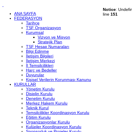
Notice
: Undefi
ANA SAYFA
line
151
FEDERASYON
Tarihçe
TSF Organizasyon
Kurumsal
Vizyon ve Misyon
Stratejik Plan
TSF Hesap Numaraları
Bilgi Edinme
İletişim Bilgileri
İletişim Merkezi
İl Temsilcilikleri
Harç ve Bedeller
Duyurular
Kişisel Verilerin Korunması Kanunu
KURULLAR
Yönetim Kurulu
Disiplin Kurulu
Denetim Kurulu
Merkez Hakem Kurulu
Teknik Kurul
Temsilcilikler Koordinasyon Kurulu
Eğitim Kurulu
Organizasyonlar Kurulu
Kulüpler Koordinasyon Kurulu
Sponsorluk ve Projeler Kurulu