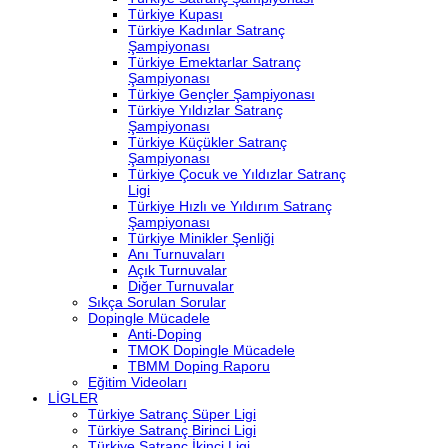
Türkiye Kupası
Türkiye Kadınlar Satranç
Şampiyonası
Türkiye Emektarlar Satranç
Şampiyonası
Türkiye Gençler Şampiyonası
Türkiye Yıldızlar Satranç
Şampiyonası
Türkiye Küçükler Satranç
Şampiyonası
Türkiye Çocuk ve Yıldızlar Satranç
Ligi
Türkiye Hızlı ve Yıldırım Satranç
Şampiyonası
Türkiye Minikler Şenliği
Anı Turnuvaları
Açık Turnuvalar
Diğer Turnuvalar
Sıkça Sorulan Sorular
Dopingle Mücadele
Anti-Doping
TMOK Dopingle Mücadele
TBMM Doping Raporu
Eğitim Videoları
LİGLER
Türkiye Satranç Süper Ligi
Türkiye Satranç Birinci Ligi
Türkiye Satranç İkinci Ligi