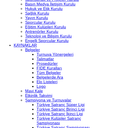
Basın Medya İletişim Kurulu
Hukuk ve Etik Kurulu
Sağlık Kurulu
Yayın Kurulu
Sporcular Kurulu
Eğitim Kulüpleri Kurulu
Antrenörler Kurulu
Teknoloji ve Bilişim Kurulu
Engelli Sporcular Kurulu
KAYNAKLAR
Belgeler
Turnuva Yönergeleri
Talimatlar
Prosedürler
FIDE Kuralları
Tüm Belgeler
Belgelerde Ara
Elo Listeleri
Logo
Mavi Kale
Etkinlik Takvimi
Şampiyona ve Turnuvalar
Türkiye Satranç Süper Ligi
Türkiye Satranç Birinci Ligi
Türkiye Satranç İkinci Ligi
Türkiye Kulüpler Satranç
Şampiyonası
Türkiye Satranç Şampiyonası