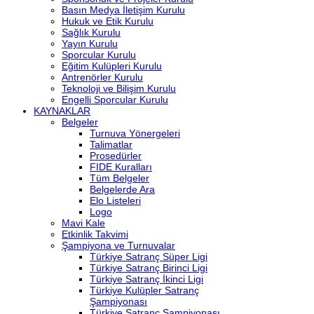
Basın Medya İletişim Kurulu
Hukuk ve Etik Kurulu
Sağlık Kurulu
Yayın Kurulu
Sporcular Kurulu
Eğitim Kulüpleri Kurulu
Antrenörler Kurulu
Teknoloji ve Bilişim Kurulu
Engelli Sporcular Kurulu
KAYNAKLAR
Belgeler
Turnuva Yönergeleri
Talimatlar
Prosedürler
FIDE Kuralları
Tüm Belgeler
Belgelerde Ara
Elo Listeleri
Logo
Mavi Kale
Etkinlik Takvimi
Şampiyona ve Turnuvalar
Türkiye Satranç Süper Ligi
Türkiye Satranç Birinci Ligi
Türkiye Satranç İkinci Ligi
Türkiye Kulüpler Satranç
Şampiyonası
Türkiye Satranç Şampiyonası