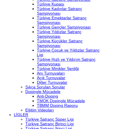
Türkiye Kupası
Türkiye Kadınlar Satranç
Şampiyonası
Türkiye Emektarlar Satranç
Şampiyonası
Türkiye Gençler Şampiyonası
Türkiye Yıldızlar Satranç
Şampiyonası
Türkiye Küçükler Satranç
Şampiyonası
Türkiye Çocuk ve Yıldızlar Satranç
Ligi
Türkiye Hızlı ve Yıldırım Satranç
Şampiyonası
Türkiye Minikler Şenliği
Anı Turnuvaları
Açık Turnuvalar
Diğer Turnuvalar
Sıkça Sorulan Sorular
Dopingle Mücadele
Anti-Doping
TMOK Dopingle Mücadele
TBMM Doping Raporu
Eğitim Videoları
LİGLER
Türkiye Satranç Süper Ligi
Türkiye Satranç Birinci Ligi
Türkiye Satranç İkinci Ligi