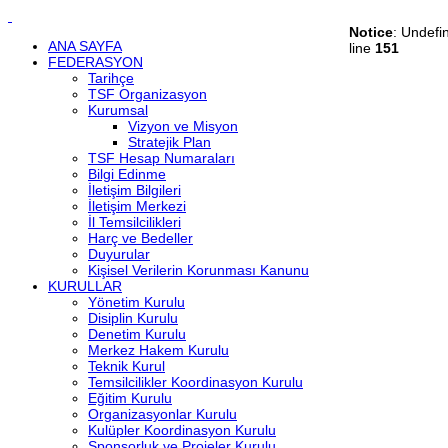
Notice
: Undefi
ANA SAYFA
line
151
FEDERASYON
Tarihçe
TSF Organizasyon
Kurumsal
Vizyon ve Misyon
Stratejik Plan
TSF Hesap Numaraları
Bilgi Edinme
İletişim Bilgileri
İletişim Merkezi
İl Temsilcilikleri
Harç ve Bedeller
Duyurular
Kişisel Verilerin Korunması Kanunu
KURULLAR
Yönetim Kurulu
Disiplin Kurulu
Denetim Kurulu
Merkez Hakem Kurulu
Teknik Kurul
Temsilcilikler Koordinasyon Kurulu
Eğitim Kurulu
Organizasyonlar Kurulu
Kulüpler Koordinasyon Kurulu
Sponsorluk ve Projeler Kurulu