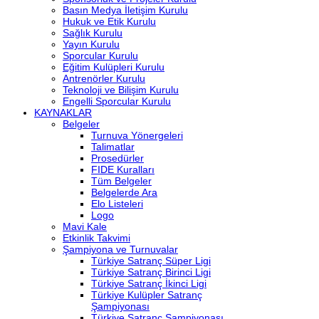
Basın Medya İletişim Kurulu
Hukuk ve Etik Kurulu
Sağlık Kurulu
Yayın Kurulu
Sporcular Kurulu
Eğitim Kulüpleri Kurulu
Antrenörler Kurulu
Teknoloji ve Bilişim Kurulu
Engelli Sporcular Kurulu
KAYNAKLAR
Belgeler
Turnuva Yönergeleri
Talimatlar
Prosedürler
FIDE Kuralları
Tüm Belgeler
Belgelerde Ara
Elo Listeleri
Logo
Mavi Kale
Etkinlik Takvimi
Şampiyona ve Turnuvalar
Türkiye Satranç Süper Ligi
Türkiye Satranç Birinci Ligi
Türkiye Satranç İkinci Ligi
Türkiye Kulüpler Satranç
Şampiyonası
Türkiye Satranç Şampiyonası