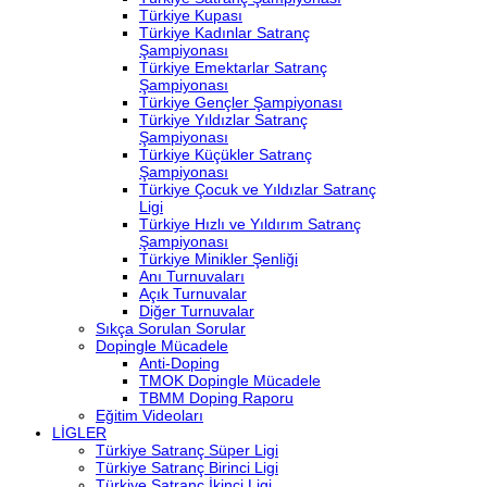
Türkiye Kupası
Türkiye Kadınlar Satranç
Şampiyonası
Türkiye Emektarlar Satranç
Şampiyonası
Türkiye Gençler Şampiyonası
Türkiye Yıldızlar Satranç
Şampiyonası
Türkiye Küçükler Satranç
Şampiyonası
Türkiye Çocuk ve Yıldızlar Satranç
Ligi
Türkiye Hızlı ve Yıldırım Satranç
Şampiyonası
Türkiye Minikler Şenliği
Anı Turnuvaları
Açık Turnuvalar
Diğer Turnuvalar
Sıkça Sorulan Sorular
Dopingle Mücadele
Anti-Doping
TMOK Dopingle Mücadele
TBMM Doping Raporu
Eğitim Videoları
LİGLER
Türkiye Satranç Süper Ligi
Türkiye Satranç Birinci Ligi
Türkiye Satranç İkinci Ligi