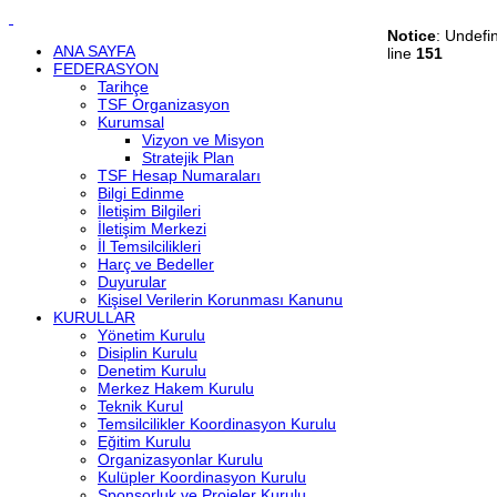
Notice
: Undefi
ANA SAYFA
line
151
FEDERASYON
Tarihçe
TSF Organizasyon
Kurumsal
Vizyon ve Misyon
Stratejik Plan
TSF Hesap Numaraları
Bilgi Edinme
İletişim Bilgileri
İletişim Merkezi
İl Temsilcilikleri
Harç ve Bedeller
Duyurular
Kişisel Verilerin Korunması Kanunu
KURULLAR
Yönetim Kurulu
Disiplin Kurulu
Denetim Kurulu
Merkez Hakem Kurulu
Teknik Kurul
Temsilcilikler Koordinasyon Kurulu
Eğitim Kurulu
Organizasyonlar Kurulu
Kulüpler Koordinasyon Kurulu
Sponsorluk ve Projeler Kurulu