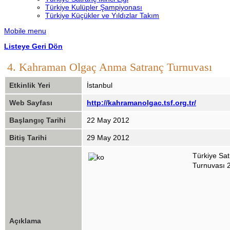
Türkiye Kulüpler Şampiyonası
Türkiye Küçükler ve Yıldızlar Takım
Mobile menu
Listeye Geri Dön
4. Kahraman Olgaç Anma Satranç Turnuvası
Etkinlik Yeri
İstanbul
Web Sayfası
http://kahramanolgac.tsf.org.tr/
Başlangıç Tarihi
22 May 2012
Bitiş Tarihi
29 May 2012
Türkiye Sa
Turnuvası 2
Açıklama