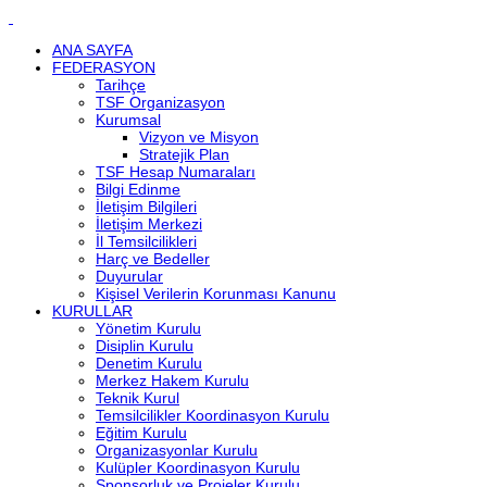
ANA SAYFA
FEDERASYON
Tarihçe
TSF Organizasyon
Kurumsal
Vizyon ve Misyon
Stratejik Plan
TSF Hesap Numaraları
Bilgi Edinme
İletişim Bilgileri
İletişim Merkezi
İl Temsilcilikleri
Harç ve Bedeller
Duyurular
Kişisel Verilerin Korunması Kanunu
KURULLAR
Yönetim Kurulu
Disiplin Kurulu
Denetim Kurulu
Merkez Hakem Kurulu
Teknik Kurul
Temsilcilikler Koordinasyon Kurulu
Eğitim Kurulu
Organizasyonlar Kurulu
Kulüpler Koordinasyon Kurulu
Sponsorluk ve Projeler Kurulu