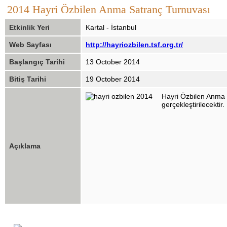
2014 Hayri Özbilen Anma Satranç Turnuvası
Etkinlik Yeri
Kartal - İstanbul
Web Sayfası
http://hayriozbilen.tsf.org.tr/
Başlangıç Tarihi
13 October 2014
Bitiş Tarihi
19 October 2014
Hayri Özbilen Anma S
gerçekleştirilecektir.
Açıklama