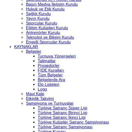
Basın Medya İletişim Kurulu
Hukuk ve Etik Kurulu
Sağlık Kurulu
Yayın Kurulu
Sporcular Kurulu
Eğitim Kulüpleri Kurulu
Antrenörler Kurulu
Teknoloji ve Bilişim Kurulu
Engelli Sporcular Kurulu
KAYNAKLAR
Belgeler
Turnuva Yönergeleri
Talimatlar
Prosedürler
FIDE Kuralları
Tüm Belgeler
Belgelerde Ara
Elo Listeleri
Logo
Mavi Kale
Etkinlik Takvimi
Şampiyona ve Turnuvalar
Türkiye Satranç Süper Ligi
Türkiye Satranç Birinci Ligi
Türkiye Satranç İkinci Ligi
Türkiye Kulüpler Satranç Şampiyonası
Türkiye Satranç Şampiyonası
Türkiye Kupası