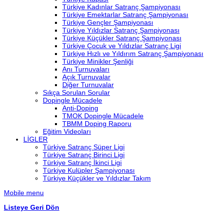
Türkiye Kadınlar Satranç Şampiyonası
Türkiye Emektarlar Satranç Şampiyonası
Türkiye Gençler Şampiyonası
Türkiye Yıldızlar Satranç Şampiyonası
Türkiye Küçükler Satranç Şampiyonası
Türkiye Çocuk ve Yıldızlar Satranç Ligi
Türkiye Hızlı ve Yıldırım Satranç Şampiyonası
Türkiye Minikler Şenliği
Anı Turnuvaları
Açık Turnuvalar
Diğer Turnuvalar
Sıkça Sorulan Sorular
Dopingle Mücadele
Anti-Doping
TMOK Dopingle Mücadele
TBMM Doping Raporu
Eğitim Videoları
LİGLER
Türkiye Satranç Süper Ligi
Türkiye Satranç Birinci Ligi
Türkiye Satranç İkinci Ligi
Türkiye Kulüpler Şampiyonası
Türkiye Küçükler ve Yıldızlar Takım
Mobile menu
Listeye Geri Dön