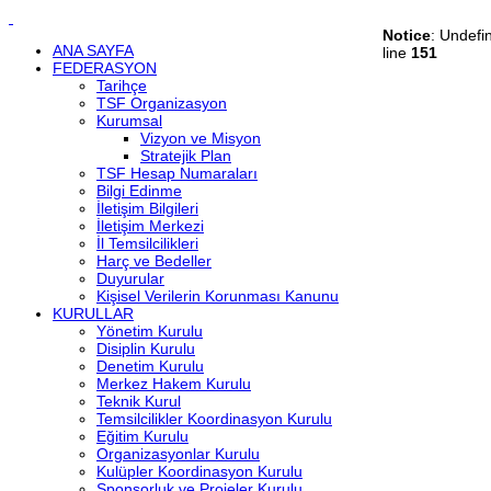
Notice
: Undefi
ANA SAYFA
line
151
FEDERASYON
Tarihçe
TSF Organizasyon
Kurumsal
Vizyon ve Misyon
Stratejik Plan
TSF Hesap Numaraları
Bilgi Edinme
İletişim Bilgileri
İletişim Merkezi
İl Temsilcilikleri
Harç ve Bedeller
Duyurular
Kişisel Verilerin Korunması Kanunu
KURULLAR
Yönetim Kurulu
Disiplin Kurulu
Denetim Kurulu
Merkez Hakem Kurulu
Teknik Kurul
Temsilcilikler Koordinasyon Kurulu
Eğitim Kurulu
Organizasyonlar Kurulu
Kulüpler Koordinasyon Kurulu
Sponsorluk ve Projeler Kurulu