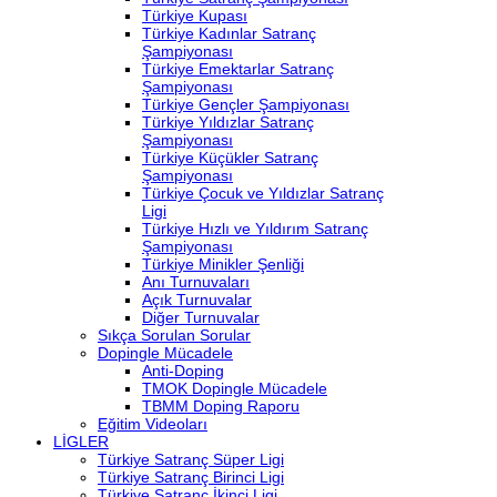
Türkiye Kupası
Türkiye Kadınlar Satranç
Şampiyonası
Türkiye Emektarlar Satranç
Şampiyonası
Türkiye Gençler Şampiyonası
Türkiye Yıldızlar Satranç
Şampiyonası
Türkiye Küçükler Satranç
Şampiyonası
Türkiye Çocuk ve Yıldızlar Satranç
Ligi
Türkiye Hızlı ve Yıldırım Satranç
Şampiyonası
Türkiye Minikler Şenliği
Anı Turnuvaları
Açık Turnuvalar
Diğer Turnuvalar
Sıkça Sorulan Sorular
Dopingle Mücadele
Anti-Doping
TMOK Dopingle Mücadele
TBMM Doping Raporu
Eğitim Videoları
LİGLER
Türkiye Satranç Süper Ligi
Türkiye Satranç Birinci Ligi
Türkiye Satranç İkinci Ligi