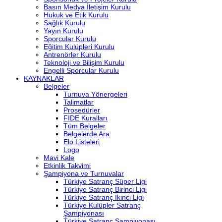
Basın Medya İletişim Kurulu
Hukuk ve Etik Kurulu
Sağlık Kurulu
Yayın Kurulu
Sporcular Kurulu
Eğitim Kulüpleri Kurulu
Antrenörler Kurulu
Teknoloji ve Bilişim Kurulu
Engelli Sporcular Kurulu
KAYNAKLAR
Belgeler
Turnuva Yönergeleri
Talimatlar
Prosedürler
FIDE Kuralları
Tüm Belgeler
Belgelerde Ara
Elo Listeleri
Logo
Mavi Kale
Etkinlik Takvimi
Şampiyona ve Turnuvalar
Türkiye Satranç Süper Ligi
Türkiye Satranç Birinci Ligi
Türkiye Satranç İkinci Ligi
Türkiye Kulüpler Satranç
Şampiyonası
Türkiye Satranç Şampiyonası