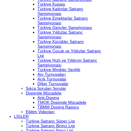
Türkiye Kupası
Türkiye Kadınlar Satranç
Şampiyonası
Türkiye Emektarlar Satranç
Şampiyonası
Türkiye Gençler Şampiyonası
Türkiye Yıldızlar Satranç
Şampiyonası
Türkiye Küçükler Satranç
Şampiyonası
Türkiye Çocuk ve Yıldızlar Satranç
Ligi
Türkiye Hızlı ve Yıldırım Satranç
Şampiyonası
Türkiye Minikler Şenliği
Anı Turnuvaları
Açık Turnuvalar
Diğer Turnuvalar
Sıkça Sorulan Sorular
Dopingle Mücadele
Anti-Doping
TMOK Dopingle Mücadele
TBMM Doping Raporu
Eğitim Videoları
LİGLER
Türkiye Satranç Süper Ligi
Türkiye Satranç Birinci Ligi
Türkiye Satranç İkinci Ligi