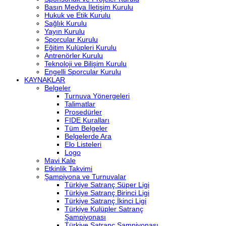
Basın Medya İletişim Kurulu
Hukuk ve Etik Kurulu
Sağlık Kurulu
Yayın Kurulu
Sporcular Kurulu
Eğitim Kulüpleri Kurulu
Antrenörler Kurulu
Teknoloji ve Bilişim Kurulu
Engelli Sporcular Kurulu
KAYNAKLAR
Belgeler
Turnuva Yönergeleri
Talimatlar
Prosedürler
FIDE Kuralları
Tüm Belgeler
Belgelerde Ara
Elo Listeleri
Logo
Mavi Kale
Etkinlik Takvimi
Şampiyona ve Turnuvalar
Türkiye Satranç Süper Ligi
Türkiye Satranç Birinci Ligi
Türkiye Satranç İkinci Ligi
Türkiye Kulüpler Satranç
Şampiyonası
Türkiye Satranç Şampiyonası