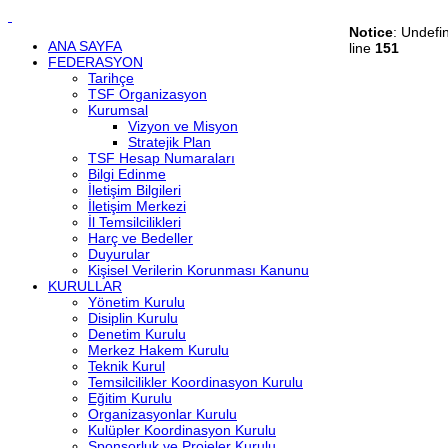
Notice
: Undefi
ANA SAYFA
line
151
FEDERASYON
Tarihçe
TSF Organizasyon
Kurumsal
Vizyon ve Misyon
Stratejik Plan
TSF Hesap Numaraları
Bilgi Edinme
İletişim Bilgileri
İletişim Merkezi
İl Temsilcilikleri
Harç ve Bedeller
Duyurular
Kişisel Verilerin Korunması Kanunu
KURULLAR
Yönetim Kurulu
Disiplin Kurulu
Denetim Kurulu
Merkez Hakem Kurulu
Teknik Kurul
Temsilcilikler Koordinasyon Kurulu
Eğitim Kurulu
Organizasyonlar Kurulu
Kulüpler Koordinasyon Kurulu
Sponsorluk ve Projeler Kurulu