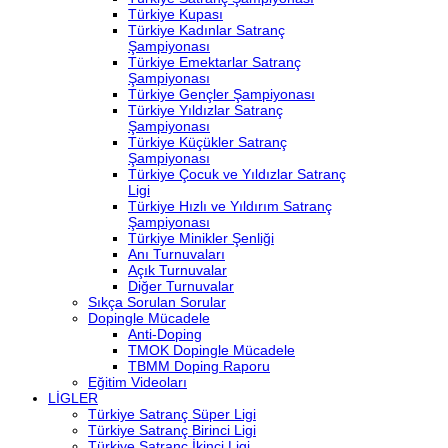
Türkiye Kupası
Türkiye Kadınlar Satranç
Şampiyonası
Türkiye Emektarlar Satranç
Şampiyonası
Türkiye Gençler Şampiyonası
Türkiye Yıldızlar Satranç
Şampiyonası
Türkiye Küçükler Satranç
Şampiyonası
Türkiye Çocuk ve Yıldızlar Satranç
Ligi
Türkiye Hızlı ve Yıldırım Satranç
Şampiyonası
Türkiye Minikler Şenliği
Anı Turnuvaları
Açık Turnuvalar
Diğer Turnuvalar
Sıkça Sorulan Sorular
Dopingle Mücadele
Anti-Doping
TMOK Dopingle Mücadele
TBMM Doping Raporu
Eğitim Videoları
LİGLER
Türkiye Satranç Süper Ligi
Türkiye Satranç Birinci Ligi
Türkiye Satranç İkinci Ligi