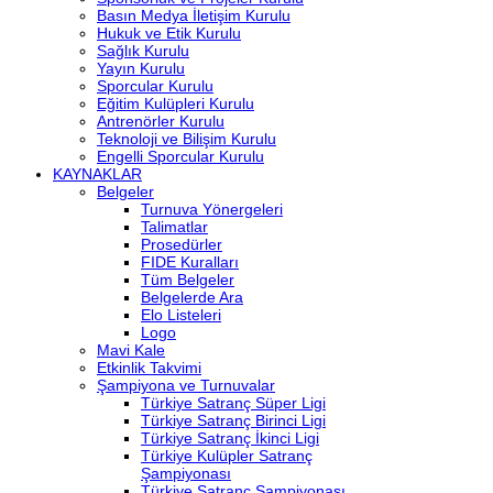
Basın Medya İletişim Kurulu
Hukuk ve Etik Kurulu
Sağlık Kurulu
Yayın Kurulu
Sporcular Kurulu
Eğitim Kulüpleri Kurulu
Antrenörler Kurulu
Teknoloji ve Bilişim Kurulu
Engelli Sporcular Kurulu
KAYNAKLAR
Belgeler
Turnuva Yönergeleri
Talimatlar
Prosedürler
FIDE Kuralları
Tüm Belgeler
Belgelerde Ara
Elo Listeleri
Logo
Mavi Kale
Etkinlik Takvimi
Şampiyona ve Turnuvalar
Türkiye Satranç Süper Ligi
Türkiye Satranç Birinci Ligi
Türkiye Satranç İkinci Ligi
Türkiye Kulüpler Satranç
Şampiyonası
Türkiye Satranç Şampiyonası