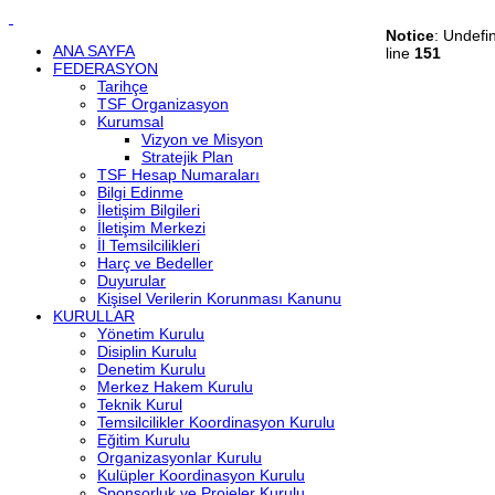
Notice
: Undefi
ANA SAYFA
line
151
FEDERASYON
Tarihçe
TSF Organizasyon
Kurumsal
Vizyon ve Misyon
Stratejik Plan
TSF Hesap Numaraları
Bilgi Edinme
İletişim Bilgileri
İletişim Merkezi
İl Temsilcilikleri
Harç ve Bedeller
Duyurular
Kişisel Verilerin Korunması Kanunu
KURULLAR
Yönetim Kurulu
Disiplin Kurulu
Denetim Kurulu
Merkez Hakem Kurulu
Teknik Kurul
Temsilcilikler Koordinasyon Kurulu
Eğitim Kurulu
Organizasyonlar Kurulu
Kulüpler Koordinasyon Kurulu
Sponsorluk ve Projeler Kurulu