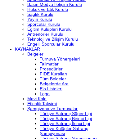
Basın Medya İletişim Kurulu
Hukuk ve Etik Kurulu
Sağlık Kurulu
Yayın Kurulu
Sporcular Kurulu
Eğitim Kulüpleri Kurulu
Antrenörler Kurulu
Teknoloji ve Bilişim Kurulu
Engelli Sporcular Kurulu
KAYNAKLAR
Belgeler
Turnuva Yönergeleri
Talimatlar
Prosedürler
FIDE Kuralları
Tüm Belgeler
Belgelerde Ara
Elo Listeleri
Logo
Mavi Kale
Etkinlik Takvimi
Şampiyona ve Turnuvalar
Türkiye Satranç Süper Ligi
Türkiye Satranç Birinci Ligi
Türkiye Satranç İkinci Ligi
Türkiye Kulüpler Satranç
Şampiyonası
Türkiye Satranç Şampiyonası