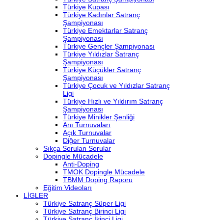
Türkiye Kupası
Türkiye Kadınlar Satranç
Şampiyonası
Türkiye Emektarlar Satranç
Şampiyonası
Türkiye Gençler Şampiyonası
Türkiye Yıldızlar Satranç
Şampiyonası
Türkiye Küçükler Satranç
Şampiyonası
Türkiye Çocuk ve Yıldızlar Satranç
Ligi
Türkiye Hızlı ve Yıldırım Satranç
Şampiyonası
Türkiye Minikler Şenliği
Anı Turnuvaları
Açık Turnuvalar
Diğer Turnuvalar
Sıkça Sorulan Sorular
Dopingle Mücadele
Anti-Doping
TMOK Dopingle Mücadele
TBMM Doping Raporu
Eğitim Videoları
LİGLER
Türkiye Satranç Süper Ligi
Türkiye Satranç Birinci Ligi
Türkiye Satranç İkinci Ligi