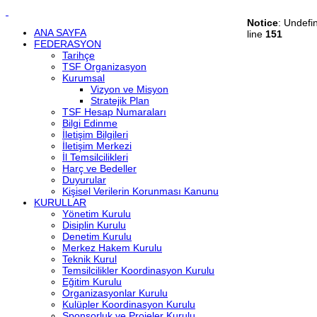
Notice
: Undefi
ANA SAYFA
line
151
FEDERASYON
Tarihçe
TSF Organizasyon
Kurumsal
Vizyon ve Misyon
Stratejik Plan
TSF Hesap Numaraları
Bilgi Edinme
İletişim Bilgileri
İletişim Merkezi
İl Temsilcilikleri
Harç ve Bedeller
Duyurular
Kişisel Verilerin Korunması Kanunu
KURULLAR
Yönetim Kurulu
Disiplin Kurulu
Denetim Kurulu
Merkez Hakem Kurulu
Teknik Kurul
Temsilcilikler Koordinasyon Kurulu
Eğitim Kurulu
Organizasyonlar Kurulu
Kulüpler Koordinasyon Kurulu
Sponsorluk ve Projeler Kurulu