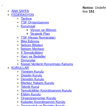
Notice
: Undefi
ANA SAYFA
line
151
FEDERASYON
Tarihçe
TSF Organizasyon
Kurumsal
Vizyon ve Misyon
Stratejik Plan
TSF Hesap Numaraları
Bilgi Edinme
İletişim Bilgileri
İletişim Merkezi
İl Temsilcilikleri
Harç ve Bedeller
Duyurular
Kişisel Verilerin Korunması Kanunu
KURULLAR
Yönetim Kurulu
Disiplin Kurulu
Denetim Kurulu
Merkez Hakem Kurulu
Teknik Kurul
Temsilcilikler Koordinasyon Kurulu
Eğitim Kurulu
Organizasyonlar Kurulu
Kulüpler Koordinasyon Kurulu
Sponsorluk ve Projeler Kurulu