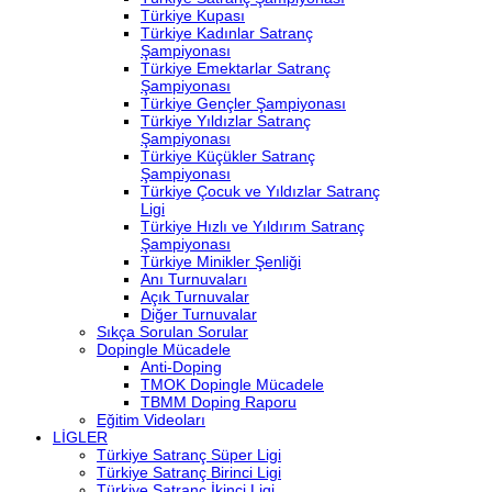
Türkiye Kupası
Türkiye Kadınlar Satranç
Şampiyonası
Türkiye Emektarlar Satranç
Şampiyonası
Türkiye Gençler Şampiyonası
Türkiye Yıldızlar Satranç
Şampiyonası
Türkiye Küçükler Satranç
Şampiyonası
Türkiye Çocuk ve Yıldızlar Satranç
Ligi
Türkiye Hızlı ve Yıldırım Satranç
Şampiyonası
Türkiye Minikler Şenliği
Anı Turnuvaları
Açık Turnuvalar
Diğer Turnuvalar
Sıkça Sorulan Sorular
Dopingle Mücadele
Anti-Doping
TMOK Dopingle Mücadele
TBMM Doping Raporu
Eğitim Videoları
LİGLER
Türkiye Satranç Süper Ligi
Türkiye Satranç Birinci Ligi
Türkiye Satranç İkinci Ligi