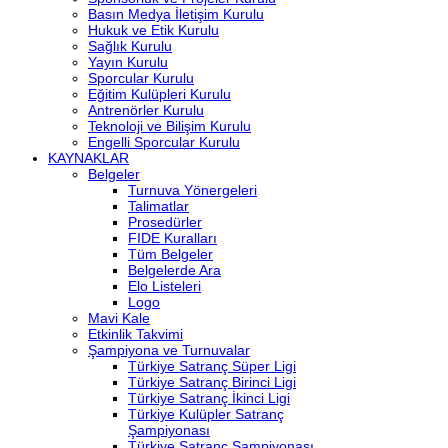
Basın Medya İletişim Kurulu
Hukuk ve Etik Kurulu
Sağlık Kurulu
Yayın Kurulu
Sporcular Kurulu
Eğitim Kulüpleri Kurulu
Antrenörler Kurulu
Teknoloji ve Bilişim Kurulu
Engelli Sporcular Kurulu
KAYNAKLAR
Belgeler
Turnuva Yönergeleri
Talimatlar
Prosedürler
FIDE Kuralları
Tüm Belgeler
Belgelerde Ara
Elo Listeleri
Logo
Mavi Kale
Etkinlik Takvimi
Şampiyona ve Turnuvalar
Türkiye Satranç Süper Ligi
Türkiye Satranç Birinci Ligi
Türkiye Satranç İkinci Ligi
Türkiye Kulüpler Satranç
Şampiyonası
Türkiye Satranç Şampiyonası