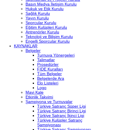
Basın Medya İletişim Kurulu
Hukuk ve Etik Kurulu
Sağlık Kurulu
Yayın Kurulu
Sporcular Kurulu
Eğitim Kulüpleri Kurulu
Antrenörler Kurulu
Teknoloji ve Bilişim Kurulu
Engelli Sporcular Kurulu
KAYNAKLAR
Belgeler
Turnuva Yönergeleri
Talimatlar
Prosedürler
FIDE Kuralları
Tüm Belgeler
Belgelerde Ara
Elo Listeleri
Logo
Mavi Kale
Etkinlik Takvimi
Şampiyona ve Turnuvalar
Türkiye Satranç Süper Ligi
Türkiye Satranç Birinci Ligi
Türkiye Satranç İkinci Ligi
Türkiye Kulüpler Satranç
Şampiyonası
Türkiye Satranç Şampiyonası