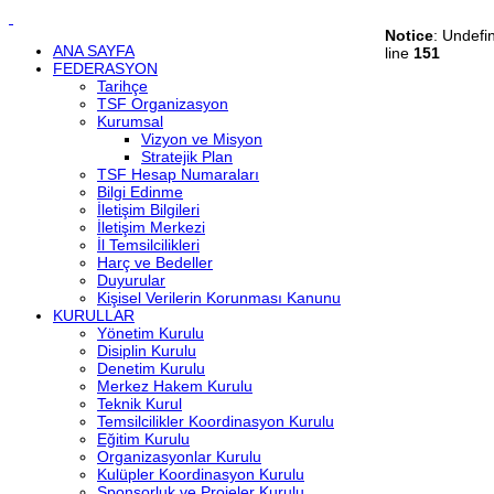
Notice
: Undefi
ANA SAYFA
line
151
FEDERASYON
Tarihçe
TSF Organizasyon
Kurumsal
Vizyon ve Misyon
Stratejik Plan
TSF Hesap Numaraları
Bilgi Edinme
İletişim Bilgileri
İletişim Merkezi
İl Temsilcilikleri
Harç ve Bedeller
Duyurular
Kişisel Verilerin Korunması Kanunu
KURULLAR
Yönetim Kurulu
Disiplin Kurulu
Denetim Kurulu
Merkez Hakem Kurulu
Teknik Kurul
Temsilcilikler Koordinasyon Kurulu
Eğitim Kurulu
Organizasyonlar Kurulu
Kulüpler Koordinasyon Kurulu
Sponsorluk ve Projeler Kurulu