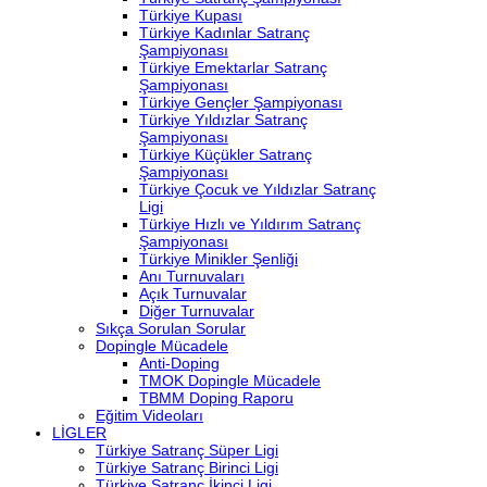
Türkiye Kupası
Türkiye Kadınlar Satranç
Şampiyonası
Türkiye Emektarlar Satranç
Şampiyonası
Türkiye Gençler Şampiyonası
Türkiye Yıldızlar Satranç
Şampiyonası
Türkiye Küçükler Satranç
Şampiyonası
Türkiye Çocuk ve Yıldızlar Satranç
Ligi
Türkiye Hızlı ve Yıldırım Satranç
Şampiyonası
Türkiye Minikler Şenliği
Anı Turnuvaları
Açık Turnuvalar
Diğer Turnuvalar
Sıkça Sorulan Sorular
Dopingle Mücadele
Anti-Doping
TMOK Dopingle Mücadele
TBMM Doping Raporu
Eğitim Videoları
LİGLER
Türkiye Satranç Süper Ligi
Türkiye Satranç Birinci Ligi
Türkiye Satranç İkinci Ligi