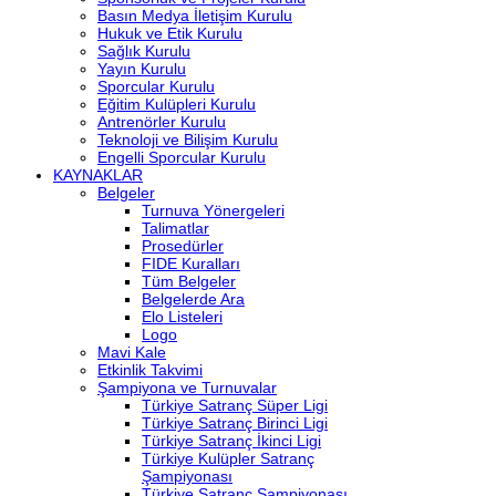
Basın Medya İletişim Kurulu
Hukuk ve Etik Kurulu
Sağlık Kurulu
Yayın Kurulu
Sporcular Kurulu
Eğitim Kulüpleri Kurulu
Antrenörler Kurulu
Teknoloji ve Bilişim Kurulu
Engelli Sporcular Kurulu
KAYNAKLAR
Belgeler
Turnuva Yönergeleri
Talimatlar
Prosedürler
FIDE Kuralları
Tüm Belgeler
Belgelerde Ara
Elo Listeleri
Logo
Mavi Kale
Etkinlik Takvimi
Şampiyona ve Turnuvalar
Türkiye Satranç Süper Ligi
Türkiye Satranç Birinci Ligi
Türkiye Satranç İkinci Ligi
Türkiye Kulüpler Satranç
Şampiyonası
Türkiye Satranç Şampiyonası