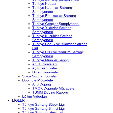
Türkiye Kupası
Türkiye Kadınlar Satranç
Şampiyonası
Türkiye Emektarlar Satranç
Şampiyonası
Türkiye Gençler Şampiyonası
Türkiye Yıldızlar Satranç
Şampiyonası
Türkiye Küçükler Satranç
Şampiyonası
Türkiye Çocuk ve Yıldızlar Satranç
Ligi
Türkiye Hızlı ve Yıldırım Satranç
Şampiyonası
Türkiye Minikler Şenliği
Anı Turnuvaları
Açık Turnuvalar
Diğer Turnuvalar
Sıkça Sorulan Sorular
Dopingle Mücadele
Anti-Doping
TMOK Dopingle Mücadele
TBMM Doping Raporu
Eğitim Videoları
LİGLER
Türkiye Satranç Süper Ligi
Türkiye Satranç Birinci Ligi
Türkiye Satranç İkinci Ligi