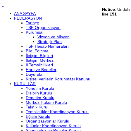
Notice
: Undefi
ANA SAYFA
line
151
FEDERASYON
Tarihçe
TSF Organizasyon
Kurumsal
Vizyon ve Misyon
Stratejik Plan
TSF Hesap Numaraları
Bilgi Edinme
İletişim Bilgileri
İletişim Merkezi
İl Temsilcilikleri
Harç ve Bedeller
Duyurular
Kişisel Verilerin Korunması Kanunu
KURULLAR
Yönetim Kurulu
Disiplin Kurulu
Denetim Kurulu
Merkez Hakem Kurulu
Teknik Kurul
Temsilcilikler Koordinasyon Kurulu
Eğitim Kurulu
Organizasyonlar Kurulu
Kulüpler Koordinasyon Kurulu
Sponsorluk ve Projeler Kurulu