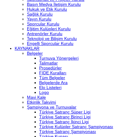
Basın Medya İletişim Kurulu
Hukuk ve Etik Kurulu
Sağlık Kurulu
Yayın Kurulu
Sporcular Kurulu
Eğitim Kulüpleri Kurulu
Antrenörler Kurulu
Teknoloji ve Bilişim Kurulu
Engelli Sporcular Kurulu
KAYNAKLAR
Belgeler
Turnuva Yönergeleri
Talimatlar
Prosedürler
FIDE Kuralları
Tüm Belgeler
Belgelerde Ara
Elo Listeleri
Logo
Mavi Kale
Etkinlik Takvimi
Şampiyona ve Turnuvalar
Türkiye Satranç Süper Ligi
Türkiye Satranç Birinci Ligi
Türkiye Satranç İkinci Ligi
Türkiye Kulüpler Satranç Şampiyonası
Türkiye Satranç Şampiyonası
Türkiye Kupası