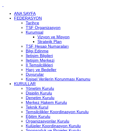
ANA SAYFA
FEDERASYON
Tarihçe
TSF Organizasyon
Kurumsal
Vizyon ve Misyon
Stratejik Plan
TSF Hesap Numaraları
Bilgi Edinme
İletişim Bilgileri
İletişim Merkezi
İl Temsilcilikleri
Harç ve Bedeller
Duyurular
Kişisel Verilerin Korunması Kanunu
KURULLAR
Yönetim Kurulu
Disiplin Kurulu
Denetim Kurulu
Merkez Hakem Kurulu
Teknik Kurul
Temsilcilikler Koordinasyon Kurulu
Eğitim Kurulu
Organizasyonlar Kurulu
Kulüpler Koordinasyon Kurulu
Sponsorluk ve Projeler Kurulu