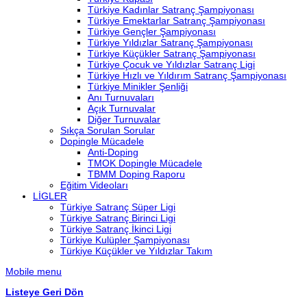
Türkiye Kadınlar Satranç Şampiyonası
Türkiye Emektarlar Satranç Şampiyonası
Türkiye Gençler Şampiyonası
Türkiye Yıldızlar Satranç Şampiyonası
Türkiye Küçükler Satranç Şampiyonası
Türkiye Çocuk ve Yıldızlar Satranç Ligi
Türkiye Hızlı ve Yıldırım Satranç Şampiyonası
Türkiye Minikler Şenliği
Anı Turnuvaları
Açık Turnuvalar
Diğer Turnuvalar
Sıkça Sorulan Sorular
Dopingle Mücadele
Anti-Doping
TMOK Dopingle Mücadele
TBMM Doping Raporu
Eğitim Videoları
LİGLER
Türkiye Satranç Süper Ligi
Türkiye Satranç Birinci Ligi
Türkiye Satranç İkinci Ligi
Türkiye Kulüpler Şampiyonası
Türkiye Küçükler ve Yıldızlar Takım
Mobile menu
Listeye Geri Dön