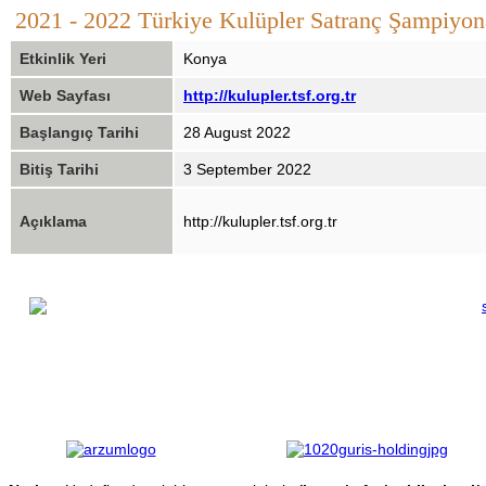
2021 - 2022 Türkiye Kulüpler Satranç Şampiyon
Etkinlik Yeri
Konya
Web Sayfası
http://kulupler.tsf.org.tr
Başlangıç Tarihi
28 August 2022
Bitiş Tarihi
3 September 2022
Açıklama
http://kulupler.tsf.org.tr