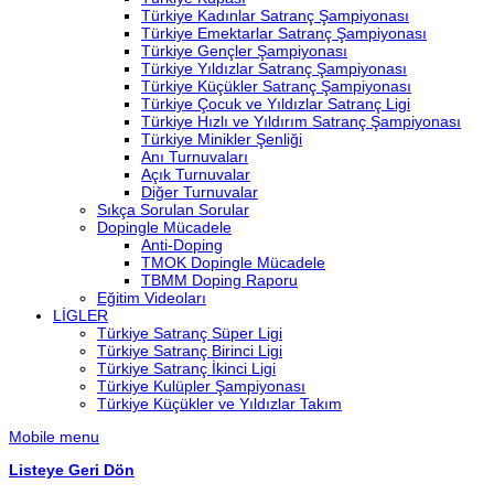
Türkiye Kadınlar Satranç Şampiyonası
Türkiye Emektarlar Satranç Şampiyonası
Türkiye Gençler Şampiyonası
Türkiye Yıldızlar Satranç Şampiyonası
Türkiye Küçükler Satranç Şampiyonası
Türkiye Çocuk ve Yıldızlar Satranç Ligi
Türkiye Hızlı ve Yıldırım Satranç Şampiyonası
Türkiye Minikler Şenliği
Anı Turnuvaları
Açık Turnuvalar
Diğer Turnuvalar
Sıkça Sorulan Sorular
Dopingle Mücadele
Anti-Doping
TMOK Dopingle Mücadele
TBMM Doping Raporu
Eğitim Videoları
LİGLER
Türkiye Satranç Süper Ligi
Türkiye Satranç Birinci Ligi
Türkiye Satranç İkinci Ligi
Türkiye Kulüpler Şampiyonası
Türkiye Küçükler ve Yıldızlar Takım
Mobile menu
Listeye Geri Dön