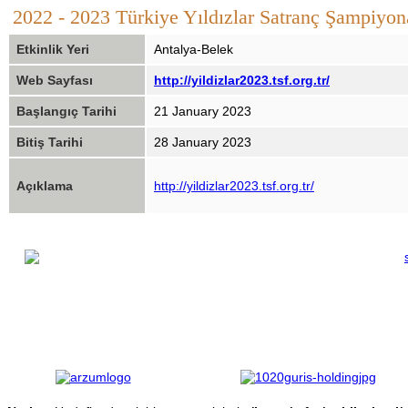
2022 - 2023 Türkiye Yıldızlar Satranç Şampiyon
Etkinlik Yeri
Antalya-Belek
Web Sayfası
http://yildizlar2023.tsf.org.tr/
Başlangıç Tarihi
21 January 2023
Bitiş Tarihi
28 January 2023
Açıklama
http://yildizlar2023.tsf.org.tr/