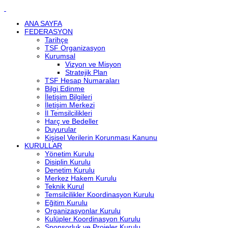
ANA SAYFA
FEDERASYON
Tarihçe
TSF Organizasyon
Kurumsal
Vizyon ve Misyon
Stratejik Plan
TSF Hesap Numaraları
Bilgi Edinme
İletişim Bilgileri
İletişim Merkezi
İl Temsilcilikleri
Harç ve Bedeller
Duyurular
Kişisel Verilerin Korunması Kanunu
KURULLAR
Yönetim Kurulu
Disiplin Kurulu
Denetim Kurulu
Merkez Hakem Kurulu
Teknik Kurul
Temsilcilikler Koordinasyon Kurulu
Eğitim Kurulu
Organizasyonlar Kurulu
Kulüpler Koordinasyon Kurulu
Sponsorluk ve Projeler Kurulu