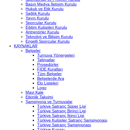
Basın Medya İletişim Kurulu
Hukuk ve Etik Kurulu
Sağlık Kurulu
Yayın Kurulu
Sporcular Kurulu
Eğitim Kulüpleri Kurulu
Antrenörler Kurulu
Teknoloji ve Bilişim Kurulu
Engelli Sporcular Kurulu
KAYNAKLAR
Belgeler
Turnuva Yönergeleri
Talimatlar
Prosedürler
FIDE Kuralları
Tüm Belgeler
Belgelerde Ara
Elo Listeleri
Logo
Mavi Kale
Etkinlik Takvimi
Şampiyona ve Turnuvalar
Türkiye Satranç Süper Ligi
Türkiye Satranç Birinci Ligi
Türkiye Satranç İkinci Ligi
Türkiye Kulüpler Satranç Şampiyonası
Türkiye Satranç Şampiyonası
Türkiye Kupası