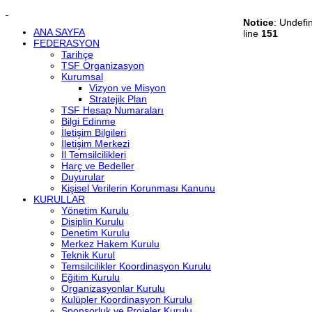
Notice
: Undefi
ANA SAYFA
line
151
FEDERASYON
Tarihçe
TSF Organizasyon
Kurumsal
Vizyon ve Misyon
Stratejik Plan
TSF Hesap Numaraları
Bilgi Edinme
İletişim Bilgileri
İletişim Merkezi
İl Temsilcilikleri
Harç ve Bedeller
Duyurular
Kişisel Verilerin Korunması Kanunu
KURULLAR
Yönetim Kurulu
Disiplin Kurulu
Denetim Kurulu
Merkez Hakem Kurulu
Teknik Kurul
Temsilcilikler Koordinasyon Kurulu
Eğitim Kurulu
Organizasyonlar Kurulu
Kulüpler Koordinasyon Kurulu
Sponsorluk ve Projeler Kurulu