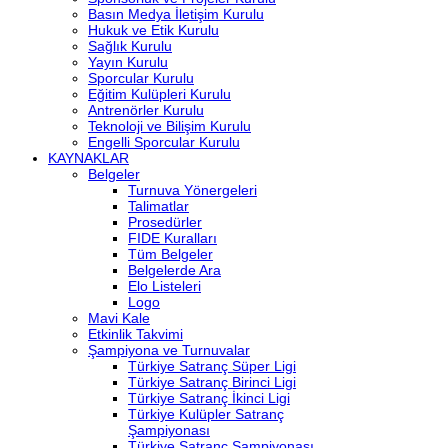
Basın Medya İletişim Kurulu
Hukuk ve Etik Kurulu
Sağlık Kurulu
Yayın Kurulu
Sporcular Kurulu
Eğitim Kulüpleri Kurulu
Antrenörler Kurulu
Teknoloji ve Bilişim Kurulu
Engelli Sporcular Kurulu
KAYNAKLAR
Belgeler
Turnuva Yönergeleri
Talimatlar
Prosedürler
FIDE Kuralları
Tüm Belgeler
Belgelerde Ara
Elo Listeleri
Logo
Mavi Kale
Etkinlik Takvimi
Şampiyona ve Turnuvalar
Türkiye Satranç Süper Ligi
Türkiye Satranç Birinci Ligi
Türkiye Satranç İkinci Ligi
Türkiye Kulüpler Satranç
Şampiyonası
Türkiye Satranç Şampiyonası