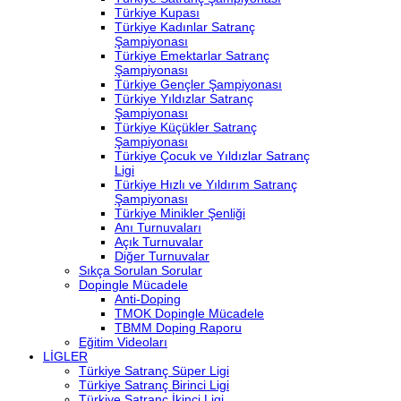
Türkiye Kupası
Türkiye Kadınlar Satranç
Şampiyonası
Türkiye Emektarlar Satranç
Şampiyonası
Türkiye Gençler Şampiyonası
Türkiye Yıldızlar Satranç
Şampiyonası
Türkiye Küçükler Satranç
Şampiyonası
Türkiye Çocuk ve Yıldızlar Satranç
Ligi
Türkiye Hızlı ve Yıldırım Satranç
Şampiyonası
Türkiye Minikler Şenliği
Anı Turnuvaları
Açık Turnuvalar
Diğer Turnuvalar
Sıkça Sorulan Sorular
Dopingle Mücadele
Anti-Doping
TMOK Dopingle Mücadele
TBMM Doping Raporu
Eğitim Videoları
LİGLER
Türkiye Satranç Süper Ligi
Türkiye Satranç Birinci Ligi
Türkiye Satranç İkinci Ligi