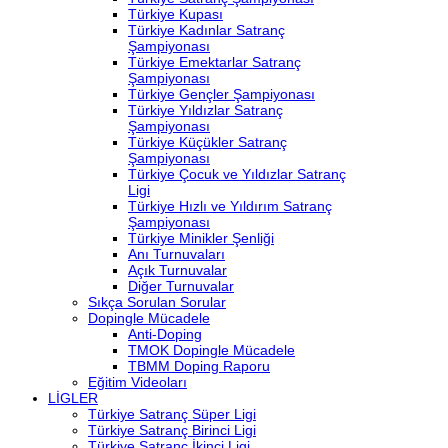
Türkiye Kupası
Türkiye Kadınlar Satranç
Şampiyonası
Türkiye Emektarlar Satranç
Şampiyonası
Türkiye Gençler Şampiyonası
Türkiye Yıldızlar Satranç
Şampiyonası
Türkiye Küçükler Satranç
Şampiyonası
Türkiye Çocuk ve Yıldızlar Satranç
Ligi
Türkiye Hızlı ve Yıldırım Satranç
Şampiyonası
Türkiye Minikler Şenliği
Anı Turnuvaları
Açık Turnuvalar
Diğer Turnuvalar
Sıkça Sorulan Sorular
Dopingle Mücadele
Anti-Doping
TMOK Dopingle Mücadele
TBMM Doping Raporu
Eğitim Videoları
LİGLER
Türkiye Satranç Süper Ligi
Türkiye Satranç Birinci Ligi
Türkiye Satranç İkinci Ligi