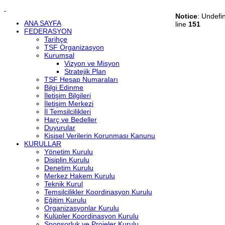
Notice
: Undefi
ANA SAYFA
line
151
FEDERASYON
Tarihçe
TSF Organizasyon
Kurumsal
Vizyon ve Misyon
Stratejik Plan
TSF Hesap Numaraları
Bilgi Edinme
İletişim Bilgileri
İletişim Merkezi
İl Temsilcilikleri
Harç ve Bedeller
Duyurular
Kişisel Verilerin Korunması Kanunu
KURULLAR
Yönetim Kurulu
Disiplin Kurulu
Denetim Kurulu
Merkez Hakem Kurulu
Teknik Kurul
Temsilcilikler Koordinasyon Kurulu
Eğitim Kurulu
Organizasyonlar Kurulu
Kulüpler Koordinasyon Kurulu
Sponsorluk ve Projeler Kurulu