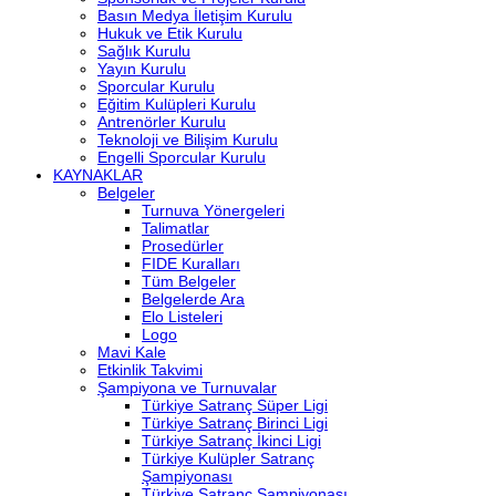
Basın Medya İletişim Kurulu
Hukuk ve Etik Kurulu
Sağlık Kurulu
Yayın Kurulu
Sporcular Kurulu
Eğitim Kulüpleri Kurulu
Antrenörler Kurulu
Teknoloji ve Bilişim Kurulu
Engelli Sporcular Kurulu
KAYNAKLAR
Belgeler
Turnuva Yönergeleri
Talimatlar
Prosedürler
FIDE Kuralları
Tüm Belgeler
Belgelerde Ara
Elo Listeleri
Logo
Mavi Kale
Etkinlik Takvimi
Şampiyona ve Turnuvalar
Türkiye Satranç Süper Ligi
Türkiye Satranç Birinci Ligi
Türkiye Satranç İkinci Ligi
Türkiye Kulüpler Satranç
Şampiyonası
Türkiye Satranç Şampiyonası