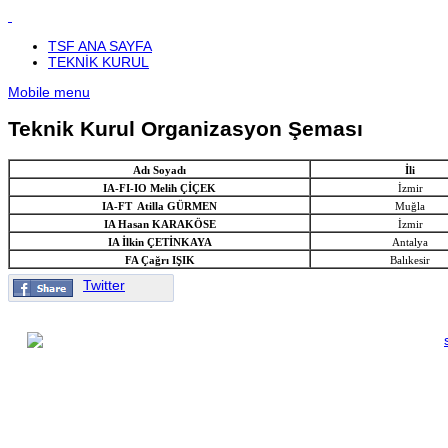
TSF ANA SAYFA
TEKNİK KURUL
Mobile menu
Teknik Kurul Organizasyon Şeması
Adı Soyadı
İli
IA-FI-IO Melih ÇİÇEK
İzmir
IA-FT Atilla GÜRMEN
Muğla
IA Hasan KARAKÖSE
İzmir
IA İlkin ÇETİNKAYA
Antalya
FA Çağrı IŞIK
Balıkesir
Twitter