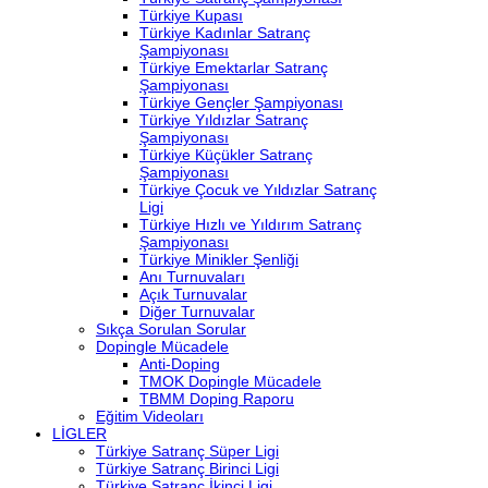
Türkiye Kupası
Türkiye Kadınlar Satranç
Şampiyonası
Türkiye Emektarlar Satranç
Şampiyonası
Türkiye Gençler Şampiyonası
Türkiye Yıldızlar Satranç
Şampiyonası
Türkiye Küçükler Satranç
Şampiyonası
Türkiye Çocuk ve Yıldızlar Satranç
Ligi
Türkiye Hızlı ve Yıldırım Satranç
Şampiyonası
Türkiye Minikler Şenliği
Anı Turnuvaları
Açık Turnuvalar
Diğer Turnuvalar
Sıkça Sorulan Sorular
Dopingle Mücadele
Anti-Doping
TMOK Dopingle Mücadele
TBMM Doping Raporu
Eğitim Videoları
LİGLER
Türkiye Satranç Süper Ligi
Türkiye Satranç Birinci Ligi
Türkiye Satranç İkinci Ligi