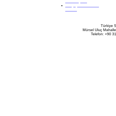
Federasyonu
Gökyay Vakfı Satranç
Müzesi
Türkiye 
Mürsel Uluç Mahalle
Telefon: +90 