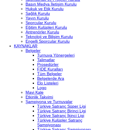
Basın Medya İletişim Kurulu
Hukuk ve Etik Kurulu
Sağlık Kurulu
Yayın Kurulu
Sporcular Kurulu
Eğitim Kulüpleri Kurulu
Antrenörler Kurulu
Teknoloji ve Bilişim Kurulu
Engelli Sporcular Kurulu
KAYNAKLAR
Belgeler
Turnuva Yönergeleri
Talimatlar
Prosedürler
FIDE Kuralları
Tüm Belgeler
Belgelerde Ara
Elo Listeleri
Logo
Mavi Kale
Etkinlik Takvimi
Şampiyona ve Turnuvalar
Türkiye Satranç Süper Ligi
Türkiye Satranç Birinci Ligi
Türkiye Satranç İkinci Ligi
Türkiye Kulüpler Satranç
Şampiyonası
Türkiye Satranç Şampiyonası