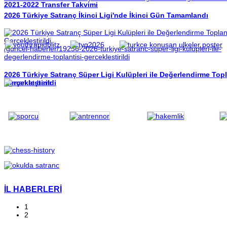
2021-2022 Transfer Takvimi
2026 Türkiye Satranç İkinci Ligi'nde İkinci Gün Tamamlandı
/guncel-haberler/19256-2026-turkiye-satranc-super-ligi-kulupleri-ile-
degerlendirme-toplantisi-gerceklestirildi
2026 Türkiye Satranç Süper Ligi Kulüpleri ile Değerlendirme Topl
Gerçekleştirildi
İL HABERLERİ
1
2