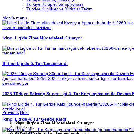
Türkiye Kulüpler Şampiyonası
Türkiye Küçükler ve Yıldızlar Takım
Mobile menu
/guncel-haberler/19269-ikinc
zirve-mucadelesi-kizisiyor
İkinci Lig'de Zirve Mücadelesi Kızışıyor
/guncel-haberler/19268-birinci-lig-
tamamlandi
Birinci Lig'de 5. Tur Tamamlandı
/guncel-haberler/19266-2026-turkiye-satranc-super-ligi-4-tur-karsilasm
devam-ediyor
2026 Türkiye Satranç Süper Ligi 4. Tur Karşılaşmaları ile Devam 
/guncel-haberler/19265-ikinci-lig-de
geride-kaldi
Previous
Next
İkinci Lig'de 4. Tur Geride Kaldı
Duyurular
İkinci Lig'de Zirve Mücadelesi Kızışıyor
Etkinlikler
/guncel-haberler/1
TSF Market
Birinci Lig'de 5. Tur Tamamlandı