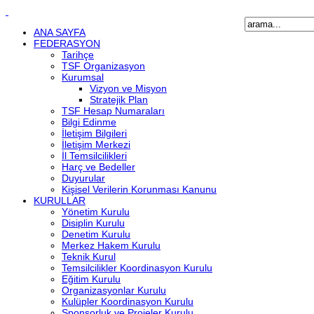
ANA SAYFA
FEDERASYON
Tarihçe
TSF Organizasyon
Kurumsal
Vizyon ve Misyon
Stratejik Plan
TSF Hesap Numaraları
Bilgi Edinme
İletişim Bilgileri
İletişim Merkezi
İl Temsilcilikleri
Harç ve Bedeller
Duyurular
Kişisel Verilerin Korunması Kanunu
KURULLAR
Yönetim Kurulu
Disiplin Kurulu
Denetim Kurulu
Merkez Hakem Kurulu
Teknik Kurul
Temsilcilikler Koordinasyon Kurulu
Eğitim Kurulu
Organizasyonlar Kurulu
Kulüpler Koordinasyon Kurulu
Sponsorluk ve Projeler Kurulu