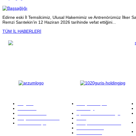
Edirne eski İl Temsilcimiz, Ulusal Hakemimiz ve Antrenörümüz İlker Sar
Remzi Sarıtekin’in 12 Haziran 2026 tarihinde vefat ettiğini...
TÜM İL HABERLERİ
Kaynaklar
Bağlantılar
Fede
Belgeler
Gençlik ve Spor
Mavi Kale
Bakanlığı
Etkinlik Takvimi
Spor Genel Müdürlüğü
Sıkça Sorulan Sorular
FIDE
TurkBase Arşiv
European Chess Union
Resmi Gazete
KKTC Satranç