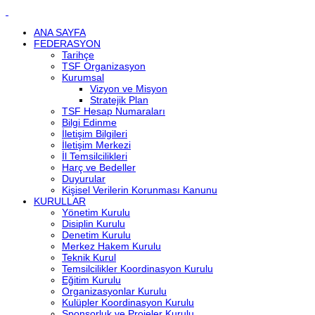
ANA SAYFA
FEDERASYON
Tarihçe
TSF Organizasyon
Kurumsal
Vizyon ve Misyon
Stratejik Plan
TSF Hesap Numaraları
Bilgi Edinme
İletişim Bilgileri
İletişim Merkezi
İl Temsilcilikleri
Harç ve Bedeller
Duyurular
Kişisel Verilerin Korunması Kanunu
KURULLAR
Yönetim Kurulu
Disiplin Kurulu
Denetim Kurulu
Merkez Hakem Kurulu
Teknik Kurul
Temsilcilikler Koordinasyon Kurulu
Eğitim Kurulu
Organizasyonlar Kurulu
Kulüpler Koordinasyon Kurulu
Sponsorluk ve Projeler Kurulu