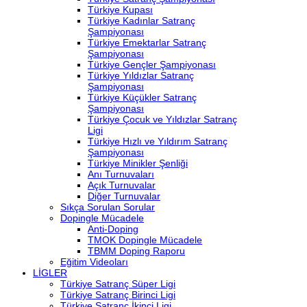
Türkiye Kupası
Türkiye Kadınlar Satranç
Şampiyonası
Türkiye Emektarlar Satranç
Şampiyonası
Türkiye Gençler Şampiyonası
Türkiye Yıldızlar Satranç
Şampiyonası
Türkiye Küçükler Satranç
Şampiyonası
Türkiye Çocuk ve Yıldızlar Satranç
Ligi
Türkiye Hızlı ve Yıldırım Satranç
Şampiyonası
Türkiye Minikler Şenliği
Anı Turnuvaları
Açık Turnuvalar
Diğer Turnuvalar
Sıkça Sorulan Sorular
Dopingle Mücadele
Anti-Doping
TMOK Dopingle Mücadele
TBMM Doping Raporu
Eğitim Videoları
LİGLER
Türkiye Satranç Süper Ligi
Türkiye Satranç Birinci Ligi
Türkiye Satranç İkinci Ligi