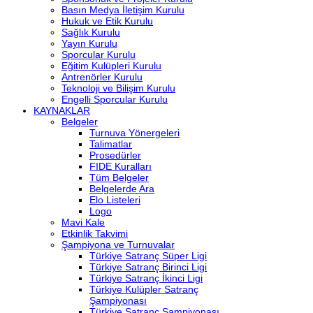
Basın Medya İletişim Kurulu
Hukuk ve Etik Kurulu
Sağlık Kurulu
Yayın Kurulu
Sporcular Kurulu
Eğitim Kulüpleri Kurulu
Antrenörler Kurulu
Teknoloji ve Bilişim Kurulu
Engelli Sporcular Kurulu
KAYNAKLAR
Belgeler
Turnuva Yönergeleri
Talimatlar
Prosedürler
FIDE Kuralları
Tüm Belgeler
Belgelerde Ara
Elo Listeleri
Logo
Mavi Kale
Etkinlik Takvimi
Şampiyona ve Turnuvalar
Türkiye Satranç Süper Ligi
Türkiye Satranç Birinci Ligi
Türkiye Satranç İkinci Ligi
Türkiye Kulüpler Satranç
Şampiyonası
Türkiye Satranç Şampiyonası