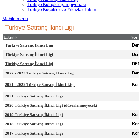
Türkiye Kulüpler Şampiyonası
Türkiye Küçükler ve Yıldızlar Takım
Mobile menu
Türkiye Satranç İkinci Ligi
Etkinlik
Yer
Türkiye Satranç İkinci Ligi
Den
Türkiye Satranç İkinci Ligi
Den
Türkiye Satranç İkinci Ligi
DEN
2022 - 2023 Türkiye Satranç İkinci Ligi
Den
2021 - 2022 Türkiye Satranç İkinci Ligi
Ko
2021 Türkiye Satranç İkinci Ligi
2020 Türkiye Satranç İkinci Ligi (düzenlenmeyecek)
2019 Türkiye Satranç İkinci Ligi
Ko
2018 Türkiye Satranç İkinci Ligi
Ko
2017 Türkiye Satranç İkinci Ligi
Ko