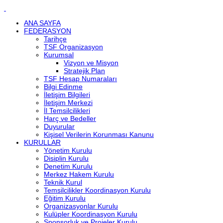
ANA SAYFA
FEDERASYON
Tarihçe
TSF Organizasyon
Kurumsal
Vizyon ve Misyon
Stratejik Plan
TSF Hesap Numaraları
Bilgi Edinme
İletişim Bilgileri
İletişim Merkezi
İl Temsilcilikleri
Harç ve Bedeller
Duyurular
Kişisel Verilerin Korunması Kanunu
KURULLAR
Yönetim Kurulu
Disiplin Kurulu
Denetim Kurulu
Merkez Hakem Kurulu
Teknik Kurul
Temsilcilikler Koordinasyon Kurulu
Eğitim Kurulu
Organizasyonlar Kurulu
Kulüpler Koordinasyon Kurulu
Sponsorluk ve Projeler Kurulu