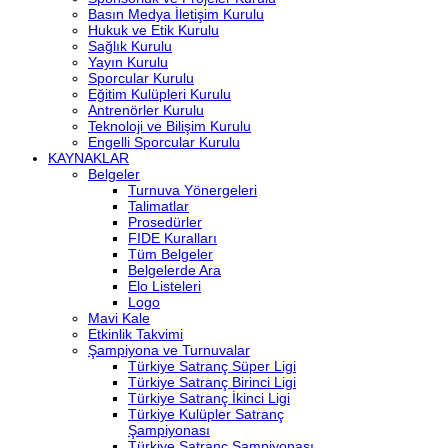
Basın Medya İletişim Kurulu
Hukuk ve Etik Kurulu
Sağlık Kurulu
Yayın Kurulu
Sporcular Kurulu
Eğitim Kulüpleri Kurulu
Antrenörler Kurulu
Teknoloji ve Bilişim Kurulu
Engelli Sporcular Kurulu
KAYNAKLAR
Belgeler
Turnuva Yönergeleri
Talimatlar
Prosedürler
FIDE Kuralları
Tüm Belgeler
Belgelerde Ara
Elo Listeleri
Logo
Mavi Kale
Etkinlik Takvimi
Şampiyona ve Turnuvalar
Türkiye Satranç Süper Ligi
Türkiye Satranç Birinci Ligi
Türkiye Satranç İkinci Ligi
Türkiye Kulüpler Satranç
Şampiyonası
Türkiye Satranç Şampiyonası