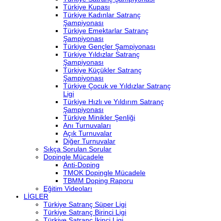
Türkiye Kupası
Türkiye Kadınlar Satranç
Şampiyonası
Türkiye Emektarlar Satranç
Şampiyonası
Türkiye Gençler Şampiyonası
Türkiye Yıldızlar Satranç
Şampiyonası
Türkiye Küçükler Satranç
Şampiyonası
Türkiye Çocuk ve Yıldızlar Satranç
Ligi
Türkiye Hızlı ve Yıldırım Satranç
Şampiyonası
Türkiye Minikler Şenliği
Anı Turnuvaları
Açık Turnuvalar
Diğer Turnuvalar
Sıkça Sorulan Sorular
Dopingle Mücadele
Anti-Doping
TMOK Dopingle Mücadele
TBMM Doping Raporu
Eğitim Videoları
LİGLER
Türkiye Satranç Süper Ligi
Türkiye Satranç Birinci Ligi
Türkiye Satranç İkinci Ligi