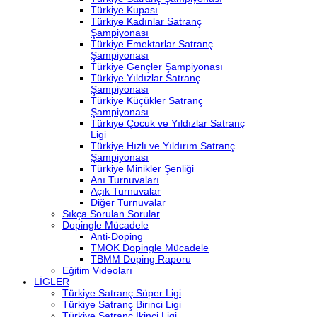
Türkiye Kupası
Türkiye Kadınlar Satranç
Şampiyonası
Türkiye Emektarlar Satranç
Şampiyonası
Türkiye Gençler Şampiyonası
Türkiye Yıldızlar Satranç
Şampiyonası
Türkiye Küçükler Satranç
Şampiyonası
Türkiye Çocuk ve Yıldızlar Satranç
Ligi
Türkiye Hızlı ve Yıldırım Satranç
Şampiyonası
Türkiye Minikler Şenliği
Anı Turnuvaları
Açık Turnuvalar
Diğer Turnuvalar
Sıkça Sorulan Sorular
Dopingle Mücadele
Anti-Doping
TMOK Dopingle Mücadele
TBMM Doping Raporu
Eğitim Videoları
LİGLER
Türkiye Satranç Süper Ligi
Türkiye Satranç Birinci Ligi
Türkiye Satranç İkinci Ligi