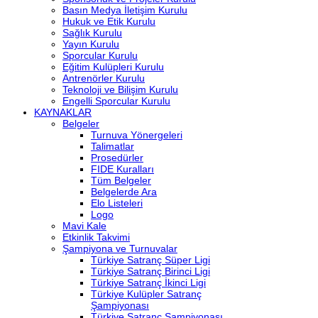
Basın Medya İletişim Kurulu
Hukuk ve Etik Kurulu
Sağlık Kurulu
Yayın Kurulu
Sporcular Kurulu
Eğitim Kulüpleri Kurulu
Antrenörler Kurulu
Teknoloji ve Bilişim Kurulu
Engelli Sporcular Kurulu
KAYNAKLAR
Belgeler
Turnuva Yönergeleri
Talimatlar
Prosedürler
FIDE Kuralları
Tüm Belgeler
Belgelerde Ara
Elo Listeleri
Logo
Mavi Kale
Etkinlik Takvimi
Şampiyona ve Turnuvalar
Türkiye Satranç Süper Ligi
Türkiye Satranç Birinci Ligi
Türkiye Satranç İkinci Ligi
Türkiye Kulüpler Satranç
Şampiyonası
Türkiye Satranç Şampiyonası