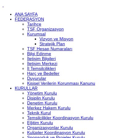
ANA SAYFA
FEDERASYON
Tarihçe
TSF Organizasyon
Kurumsal
Vizyon ve Misyon
Stratejik Plan
TSF Hesap Numaraları
Bilgi Edinme
İletişim Bilgileri
İletişim Merkezi
İl Temsilcilikleri
Harç ve Bedeller
Duyurular
Kişisel Verilerin Korunması Kanunu
KURULLAR
Yönetim Kurulu
Disiplin Kurulu
Denetim Kurulu
Merkez Hakem Kurulu
Teknik Kurul
Temsilcilikler Koordinasyon Kurulu
Eğitim Kurulu
Organizasyonlar Kurulu
Kulüpler Koordinasyon Kurulu
Sponsorluk ve Projeler Kurulu