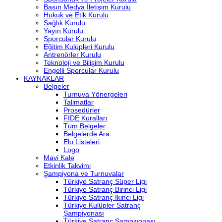
Basın Medya İletişim Kurulu
Hukuk ve Etik Kurulu
Sağlık Kurulu
Yayın Kurulu
Sporcular Kurulu
Eğitim Kulüpleri Kurulu
Antrenörler Kurulu
Teknoloji ve Bilişim Kurulu
Engelli Sporcular Kurulu
KAYNAKLAR
Belgeler
Turnuva Yönergeleri
Talimatlar
Prosedürler
FIDE Kuralları
Tüm Belgeler
Belgelerde Ara
Elo Listeleri
Logo
Mavi Kale
Etkinlik Takvimi
Şampiyona ve Turnuvalar
Türkiye Satranç Süper Ligi
Türkiye Satranç Birinci Ligi
Türkiye Satranç İkinci Ligi
Türkiye Kulüpler Satranç
Şampiyonası
Türkiye Satranç Şampiyonası