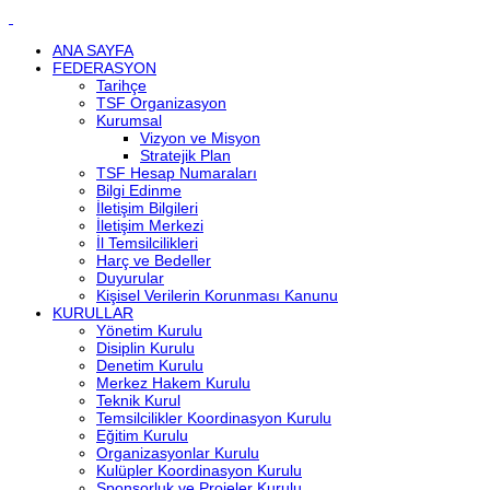
ANA SAYFA
FEDERASYON
Tarihçe
TSF Organizasyon
Kurumsal
Vizyon ve Misyon
Stratejik Plan
TSF Hesap Numaraları
Bilgi Edinme
İletişim Bilgileri
İletişim Merkezi
İl Temsilcilikleri
Harç ve Bedeller
Duyurular
Kişisel Verilerin Korunması Kanunu
KURULLAR
Yönetim Kurulu
Disiplin Kurulu
Denetim Kurulu
Merkez Hakem Kurulu
Teknik Kurul
Temsilcilikler Koordinasyon Kurulu
Eğitim Kurulu
Organizasyonlar Kurulu
Kulüpler Koordinasyon Kurulu
Sponsorluk ve Projeler Kurulu