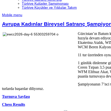
Türkiye Kulüpler Şampiyonası
Türkiye Küçükler ve Yıldızlar Takım
Mobile menu
Avrupa Kadınlar Bireysel Satranç Şampiyo
Gürcistan’ın Batum 
hızıyla devam ediyor
Ekaterina Atalık, 
WCM Beren Kalyoncu,
11 tur üzerinden oyn
1 günlük dinlenme g
Ceren Tırpan 3,5 pu
WFM Elifnaz Akat, 
puanla turnuvaya de
Şampiyonanın 7’nci t
turlarda başarılar diliyoruz.
Turnuva Sayfası
Chess Results