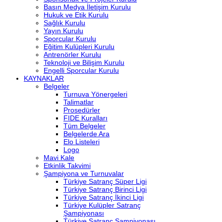
Basın Medya İletişim Kurulu
Hukuk ve Etik Kurulu
Sağlık Kurulu
Yayın Kurulu
Sporcular Kurulu
Eğitim Kulüpleri Kurulu
Antrenörler Kurulu
Teknoloji ve Bilişim Kurulu
Engelli Sporcular Kurulu
KAYNAKLAR
Belgeler
Turnuva Yönergeleri
Talimatlar
Prosedürler
FIDE Kuralları
Tüm Belgeler
Belgelerde Ara
Elo Listeleri
Logo
Mavi Kale
Etkinlik Takvimi
Şampiyona ve Turnuvalar
Türkiye Satranç Süper Ligi
Türkiye Satranç Birinci Ligi
Türkiye Satranç İkinci Ligi
Türkiye Kulüpler Satranç
Şampiyonası
Türkiye Satranç Şampiyonası