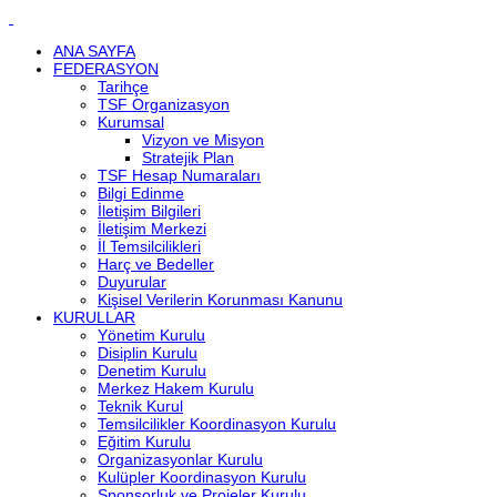
ANA SAYFA
FEDERASYON
Tarihçe
TSF Organizasyon
Kurumsal
Vizyon ve Misyon
Stratejik Plan
TSF Hesap Numaraları
Bilgi Edinme
İletişim Bilgileri
İletişim Merkezi
İl Temsilcilikleri
Harç ve Bedeller
Duyurular
Kişisel Verilerin Korunması Kanunu
KURULLAR
Yönetim Kurulu
Disiplin Kurulu
Denetim Kurulu
Merkez Hakem Kurulu
Teknik Kurul
Temsilcilikler Koordinasyon Kurulu
Eğitim Kurulu
Organizasyonlar Kurulu
Kulüpler Koordinasyon Kurulu
Sponsorluk ve Projeler Kurulu