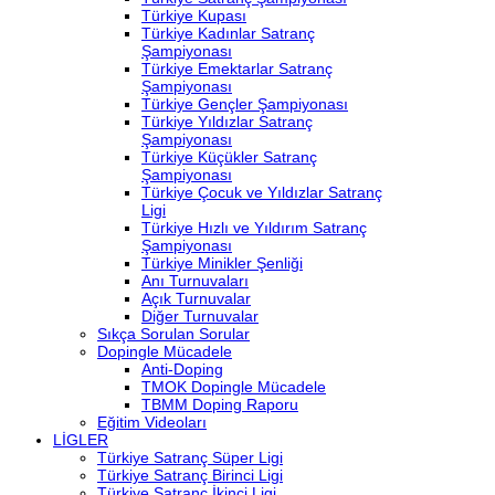
Türkiye Kupası
Türkiye Kadınlar Satranç
Şampiyonası
Türkiye Emektarlar Satranç
Şampiyonası
Türkiye Gençler Şampiyonası
Türkiye Yıldızlar Satranç
Şampiyonası
Türkiye Küçükler Satranç
Şampiyonası
Türkiye Çocuk ve Yıldızlar Satranç
Ligi
Türkiye Hızlı ve Yıldırım Satranç
Şampiyonası
Türkiye Minikler Şenliği
Anı Turnuvaları
Açık Turnuvalar
Diğer Turnuvalar
Sıkça Sorulan Sorular
Dopingle Mücadele
Anti-Doping
TMOK Dopingle Mücadele
TBMM Doping Raporu
Eğitim Videoları
LİGLER
Türkiye Satranç Süper Ligi
Türkiye Satranç Birinci Ligi
Türkiye Satranç İkinci Ligi