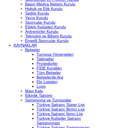
Basın Medya İletişim Kurulu
Hukuk ve Etik Kurulu
Sağlık Kurulu
Yayın Kurulu
Sporcular Kurulu
Eğitim Kulüpleri Kurulu
Antrenörler Kurulu
Teknoloji ve Bilişim Kurulu
Engelli Sporcular Kurulu
KAYNAKLAR
Belgeler
Turnuva Yönergeleri
Talimatlar
Prosedürler
FIDE Kuralları
Tüm Belgeler
Belgelerde Ara
Elo Listeleri
Logo
Mavi Kale
Etkinlik Takvimi
Şampiyona ve Turnuvalar
Türkiye Satranç Süper Ligi
Türkiye Satranç Birinci Ligi
Türkiye Satranç İkinci Ligi
Türkiye Kulüpler Satranç
Şampiyonası
Türkiye Satranç Şampiyonası