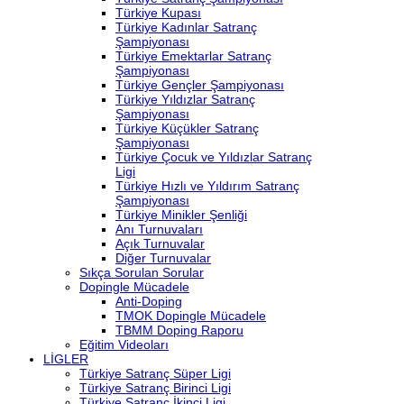
Türkiye Kupası
Türkiye Kadınlar Satranç
Şampiyonası
Türkiye Emektarlar Satranç
Şampiyonası
Türkiye Gençler Şampiyonası
Türkiye Yıldızlar Satranç
Şampiyonası
Türkiye Küçükler Satranç
Şampiyonası
Türkiye Çocuk ve Yıldızlar Satranç
Ligi
Türkiye Hızlı ve Yıldırım Satranç
Şampiyonası
Türkiye Minikler Şenliği
Anı Turnuvaları
Açık Turnuvalar
Diğer Turnuvalar
Sıkça Sorulan Sorular
Dopingle Mücadele
Anti-Doping
TMOK Dopingle Mücadele
TBMM Doping Raporu
Eğitim Videoları
LİGLER
Türkiye Satranç Süper Ligi
Türkiye Satranç Birinci Ligi
Türkiye Satranç İkinci Ligi