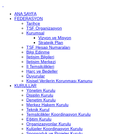
ANA SAYFA
FEDERASYON
Tarihçe
TSF Organizasyon
Kurumsal
Vizyon ve Misyon
Stratejik Plan
TSF Hesap Numaraları
Bilgi Edinme
İletişim Bilgileri
İletişim Merkezi
İl Temsilcilikleri
Harç ve Bedeller
Duyurular
Kişisel Verilerin Korunması Kanunu
KURULLAR
Yönetim Kurulu
Disiplin Kurulu
Denetim Kurulu
Merkez Hakem Kurulu
Teknik Kurul
Temsilcilikler Koordinasyon Kurulu
Eğitim Kurulu
Organizasyonlar Kurulu
Kulüpler Koordinasyon Kurulu
Sponsorluk ve Projeler Kurulu