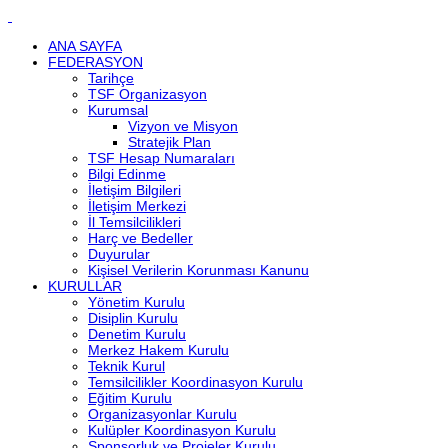
ANA SAYFA
FEDERASYON
Tarihçe
TSF Organizasyon
Kurumsal
Vizyon ve Misyon
Stratejik Plan
TSF Hesap Numaraları
Bilgi Edinme
İletişim Bilgileri
İletişim Merkezi
İl Temsilcilikleri
Harç ve Bedeller
Duyurular
Kişisel Verilerin Korunması Kanunu
KURULLAR
Yönetim Kurulu
Disiplin Kurulu
Denetim Kurulu
Merkez Hakem Kurulu
Teknik Kurul
Temsilcilikler Koordinasyon Kurulu
Eğitim Kurulu
Organizasyonlar Kurulu
Kulüpler Koordinasyon Kurulu
Sponsorluk ve Projeler Kurulu