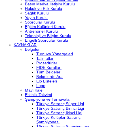
Basın Medya İletişim Kurulu
Hukuk ve Etik Kurulu
Sağlık Kurulu
Yayın Kurulu
Sporcular Kurulu
Eğitim Kulüpleri Kurulu
Antrenörler Kurulu
Teknoloji ve Bilişim Kurulu
Engelli Sporcular Kurulu
KAYNAKLAR
Belgeler
Turnuva Yönergeleri
Talimatlar
Prosedürler
FIDE Kuralları
Tüm Belgeler
Belgelerde Ara
Elo Listeleri
Logo
Mavi Kale
Etkinlik Takvimi
Şampiyona ve Turnuvalar
Türkiye Satranç Süper Ligi
Türkiye Satranç Birinci Ligi
Türkiye Satranç İkinci Ligi
Türkiye Kulüpler Satranç
Şampiyonası
Türkiye Satranç Şampiyonası