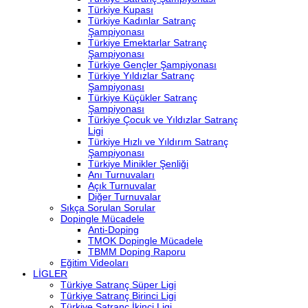
Türkiye Kupası
Türkiye Kadınlar Satranç
Şampiyonası
Türkiye Emektarlar Satranç
Şampiyonası
Türkiye Gençler Şampiyonası
Türkiye Yıldızlar Satranç
Şampiyonası
Türkiye Küçükler Satranç
Şampiyonası
Türkiye Çocuk ve Yıldızlar Satranç
Ligi
Türkiye Hızlı ve Yıldırım Satranç
Şampiyonası
Türkiye Minikler Şenliği
Anı Turnuvaları
Açık Turnuvalar
Diğer Turnuvalar
Sıkça Sorulan Sorular
Dopingle Mücadele
Anti-Doping
TMOK Dopingle Mücadele
TBMM Doping Raporu
Eğitim Videoları
LİGLER
Türkiye Satranç Süper Ligi
Türkiye Satranç Birinci Ligi
Türkiye Satranç İkinci Ligi