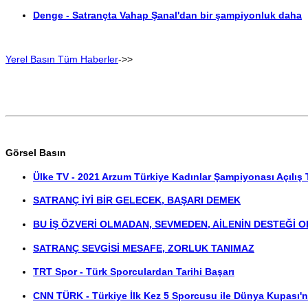
Denge - Satrançta Vahap Şanal'dan bir şampiyonluk daha
Yerel Basın Tüm Haberler
->>
Görsel Basın
Ülke TV - 2021 Arzum Türkiye Kadınlar Şampiyonası Açılış 
SATRANÇ İYİ BİR GELECEK, BAŞARI DEMEK
BU İŞ ÖZVERİ OLMADAN, SEVMEDEN, AİLENİN DESTEĞİ 
SATRANÇ SEVGİSİ MESAFE, ZORLUK TANIMAZ
TRT Spor - Türk Sporculardan Tarihi Başarı
CNN TÜRK - Türkiye İlk Kez 5 Sporcusu ile Dünya Kupası'