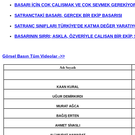
BAŞARI İÇİN ÇOK ÇALIŞMAK VE ÇOK SEVMEK GEREKİYO
SATRANÇTAKİ BAŞARI, GERÇEK BİR EKİP BAŞARISI
SATRANÇ SINIFLARI TÜRKİYE’DE KATMA DEĞER YARATI
BAŞARININ SIRRI; AŞKLA, ÖZVERİYLE ÇALIŞAN BİR EKİP
Görsel Basın Tüm Videolar ->>
Adı Soyadı
KAAN KURAL
UĞUR DEMİRKIRDI
MURAT AĞCA
BAĞIŞ ERTEN
AHMET SİVASLI
ALİ MURAT HAMARAT