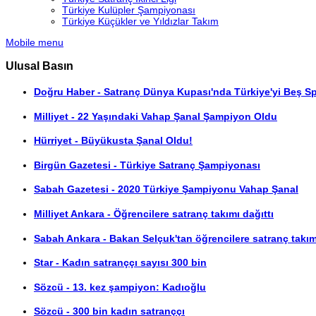
Türkiye Kulüpler Şampiyonası
Türkiye Küçükler ve Yıldızlar Takım
Mobile menu
Ulusal Basın
Doğru Haber - Satranç Dünya Kupası'nda Türkiye'yi Beş Sp
Milliyet - 22 Yaşındaki Vahap Şanal Şampiyon Oldu
Hürriyet - Büyükusta Şanal Oldu!
Birgün Gazetesi - Türkiye Satranç Şampiyonası
Sabah Gazetesi - 2020 Türkiye Şampiyonu Vahap Şanal
Milliyet Ankara - Öğrencilere satranç takımı dağıttı
Sabah Ankara - Bakan Selçuk'tan öğrencilere satranç takım
Star - Kadın satranççı sayısı 300 bin
Sözcü - 13. kez şampiyon: Kadıoğlu
Sözcü - 300 bin kadın satranççı