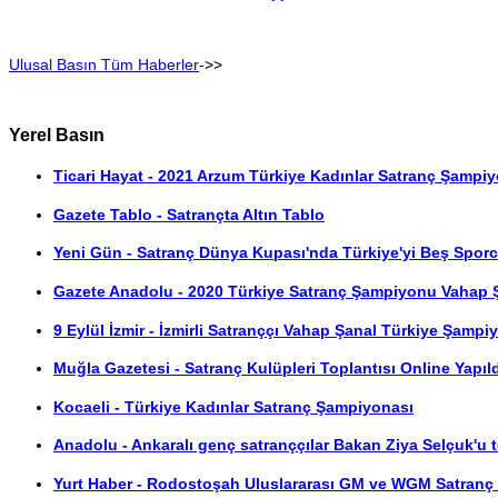
Ulusal Basın Tüm Haberler
->>
Yerel Basın
Ticari Hayat - 2021 Arzum Türkiye Kadınlar Satranç Şampi
Gazete Tablo - Satrançta Altın Tablo
Yeni Gün - Satranç Dünya Kupası'nda Türkiye'yi Beş Sporc
Gazete Anadolu - 2020 Türkiye Satranç Şampiyonu Vahap 
9 Eylül İzmir - İzmirli Satranççı Vahap Şanal Türkiye Şampi
Muğla Gazetesi - Satranç Kulüpleri Toplantısı Online Yapıl
Kocaeli - Türkiye Kadınlar Satranç Şampiyonası
Anadolu - Ankaralı genç satranççılar Bakan Ziya Selçuk'u te
Yurt Haber - Rodostoşah Uluslararası GM ve WGM Satranç 