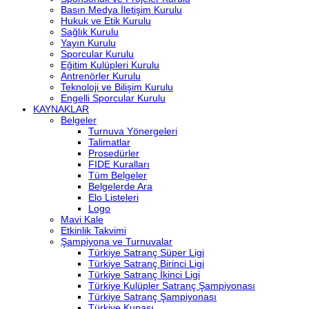
Basın Medya İletişim Kurulu
Hukuk ve Etik Kurulu
Sağlık Kurulu
Yayın Kurulu
Sporcular Kurulu
Eğitim Kulüpleri Kurulu
Antrenörler Kurulu
Teknoloji ve Bilişim Kurulu
Engelli Sporcular Kurulu
KAYNAKLAR
Belgeler
Turnuva Yönergeleri
Talimatlar
Prosedürler
FIDE Kuralları
Tüm Belgeler
Belgelerde Ara
Elo Listeleri
Logo
Mavi Kale
Etkinlik Takvimi
Şampiyona ve Turnuvalar
Türkiye Satranç Süper Ligi
Türkiye Satranç Birinci Ligi
Türkiye Satranç İkinci Ligi
Türkiye Kulüpler Satranç Şampiyonası
Türkiye Satranç Şampiyonası
Türkiye Kupası