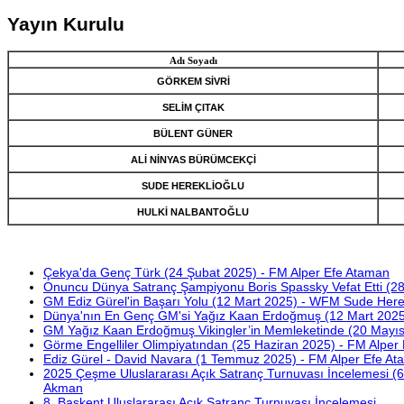
Yayın Kurulu
Adı Soyadı
GÖRKEM SİVRİ
SELİM ÇITAK
BÜLENT GÜNER
ALİ NİNYAS BÜRÜMCEKÇİ
SUDE HEREKLİOĞLU
HULKİ NALBANTOĞLU
Çekya'da Genç Türk (24 Şubat 2025) - FM Alper Efe Ataman
Onuncu Dünya Satranç Şampiyonu Boris Spassky Vefat Etti (28
GM Ediz Gürel'in Başarı Yolu (12 Mart 2025) - WFM Sude Herek
Dünya'nın En Genç GM'si Yağız Kaan Erdoğmuş (12 Mart 2025
GM Yağız Kaan Erdoğmuş Vikingler’in Memleketinde (20 Mayıs
Görme Engelliler Olimpiyatından (25 Haziran 2025) - FM Alper
Ediz Gürel - David Navara (1 Temmuz 2025) - FM Alper Efe A
2025 Çeşme Uluslararası Açık Satranç Turnuvası İncelemesi 
Akman
8. Başkent Uluslararası Açık Satranç Turnuvası İncelemesi