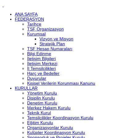
ANA SAYFA
FEDERASYON
Tarihçe
TSF Organizasyon
Kurumsal
Vizyon ve Misyon
Stratejik Plan
TSF Hesap Numaraları
Bilgi Edinme
İletişim Bilgileri
İletişim Merkezi
İl Temsilcilikleri
Harç ve Bedeller
Duyurular
Kişisel Verilerin Korunması Kanunu
KURULLAR
Yönetim Kurulu
Disiplin Kurulu
Denetim Kurulu
Merkez Hakem Kurulu
Teknik Kurul
Temsilcilikler Koordinasyon Kurulu
Eğitim Kurulu
Organizasyonlar Kurulu
Kulüpler Koordinasyon Kurulu
Sponsorluk ve Projeler Kurulu