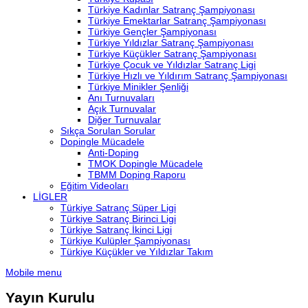
Türkiye Kadınlar Satranç Şampiyonası
Türkiye Emektarlar Satranç Şampiyonası
Türkiye Gençler Şampiyonası
Türkiye Yıldızlar Satranç Şampiyonası
Türkiye Küçükler Satranç Şampiyonası
Türkiye Çocuk ve Yıldızlar Satranç Ligi
Türkiye Hızlı ve Yıldırım Satranç Şampiyonası
Türkiye Minikler Şenliği
Anı Turnuvaları
Açık Turnuvalar
Diğer Turnuvalar
Sıkça Sorulan Sorular
Dopingle Mücadele
Anti-Doping
TMOK Dopingle Mücadele
TBMM Doping Raporu
Eğitim Videoları
LİGLER
Türkiye Satranç Süper Ligi
Türkiye Satranç Birinci Ligi
Türkiye Satranç İkinci Ligi
Türkiye Kulüpler Şampiyonası
Türkiye Küçükler ve Yıldızlar Takım
Mobile menu
Yayın Kurulu