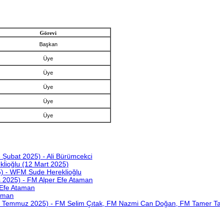
Görevi
Başkan
Üye
Üye
Üye
Üye
Üye
 Şubat 2025) - Ali Bürümcekci
lioğlu (12 Mart 2025)
) - WFM Sude Hereklioğlu
 2025) - FM Alper Efe Ataman
 Efe Ataman
taman
(6 Temmuz 2025) - FM Selim Çıtak, FM Nazmi Can Doğan, FM Tamer Ta