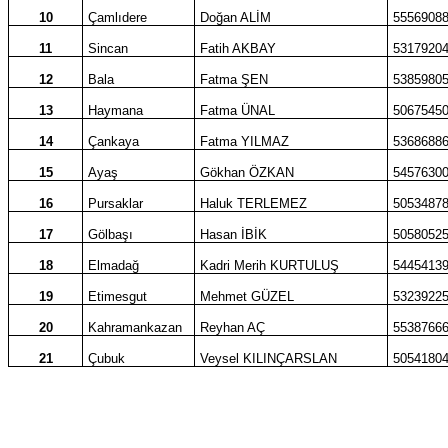
10
Çamlıdere
Doğan ALİM
5556908
11
Sincan
Fatih AKBAY
5317920
12
Bala
Fatma ŞEN
5385980
13
Haymana
Fatma ÜNAL
5067545
14
Çankaya
Fatma YILMAZ
5368688
15
Ayaş
Gökhan ÖZKAN
5457630
16
Pursaklar
Haluk TERLEMEZ
5053487
17
Gölbaşı
Hasan İBİK
5058052
18
Elmadağ
Kadri Merih KURTULUŞ
5445413
19
Etimesgut
Mehmet GÜZEL
5323922
20
Kahramankazan
Reyhan AÇ
5538766
21
Çubuk
Veysel KILINÇARSLAN
5054180