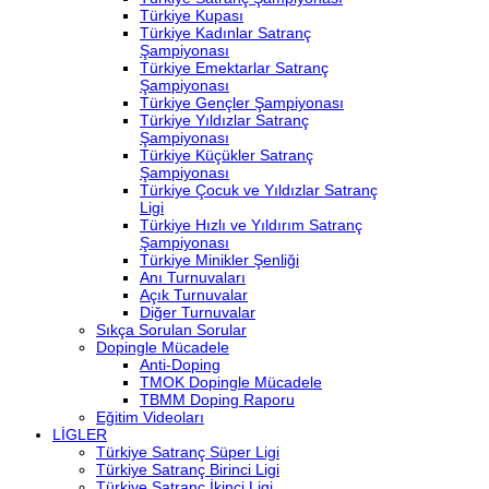
Türkiye Kupası
Türkiye Kadınlar Satranç
Şampiyonası
Türkiye Emektarlar Satranç
Şampiyonası
Türkiye Gençler Şampiyonası
Türkiye Yıldızlar Satranç
Şampiyonası
Türkiye Küçükler Satranç
Şampiyonası
Türkiye Çocuk ve Yıldızlar Satranç
Ligi
Türkiye Hızlı ve Yıldırım Satranç
Şampiyonası
Türkiye Minikler Şenliği
Anı Turnuvaları
Açık Turnuvalar
Diğer Turnuvalar
Sıkça Sorulan Sorular
Dopingle Mücadele
Anti-Doping
TMOK Dopingle Mücadele
TBMM Doping Raporu
Eğitim Videoları
LİGLER
Türkiye Satranç Süper Ligi
Türkiye Satranç Birinci Ligi
Türkiye Satranç İkinci Ligi