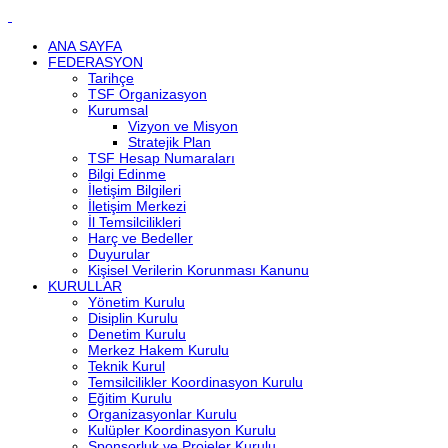
ANA SAYFA
FEDERASYON
Tarihçe
TSF Organizasyon
Kurumsal
Vizyon ve Misyon
Stratejik Plan
TSF Hesap Numaraları
Bilgi Edinme
İletişim Bilgileri
İletişim Merkezi
İl Temsilcilikleri
Harç ve Bedeller
Duyurular
Kişisel Verilerin Korunması Kanunu
KURULLAR
Yönetim Kurulu
Disiplin Kurulu
Denetim Kurulu
Merkez Hakem Kurulu
Teknik Kurul
Temsilcilikler Koordinasyon Kurulu
Eğitim Kurulu
Organizasyonlar Kurulu
Kulüpler Koordinasyon Kurulu
Sponsorluk ve Projeler Kurulu