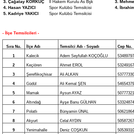
3.
Çağatay KORKUÇ
İl Hakem Kurulu As Bşk
3. Mehm
4. Hasan YAZICI
Spor Kulübü Temsilcisi
4. İbrah
5. Kadriye YAKICI
Spor Kulübü Temsilcisi
- İlçe Temsilcileri -
Sıra Nu.
İlçe Adı
Temsilci Adı - Soyadı
Cep Nu.
1
Kalecik
Adem Seyfullah KOÇOĞLU
5348979
2
Keçiören
Ahmet EROL
5324916
3
Şereflikoçhisar
Ali ALKAN
5377733
4
Güdül
Ali Kemal ŞEN
5465437
5
Mamak
Aysun AYAZ
5077732
6
Altındağ
Ayşe Banu GÜLHAN
5332487
7
Polatlı
Bünyamin ÜNAL
5062186
8
Akyurt
Celal AYDIN
5058726
9
Yenimahalle
Deniz COŞKUN
5053931