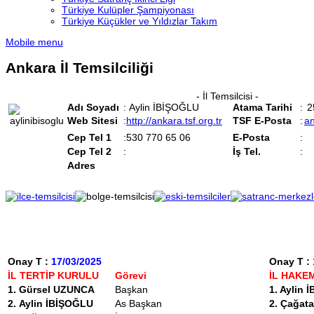
Türkiye Kulüpler Şampiyonası
Türkiye Küçükler ve Yıldızlar Takım
Mobile menu
Ankara İl Temsilciliği
- İl Temsilcisi -
Adı Soyadı
:
Aylin İBİŞOĞLU
Atama
.
Tarihi
:
2
Web
.
Sitesi
:
http://ankara.tsf.org.tr
TSF E-Posta
:
an
Cep Tel 1
:
530 770 65 06
E-Posta
:
Cep Tel 2
:
İş Tel.
:
Adres
Onay T :
17/03/2025
Onay T :
İL TERTİP KURULU
Görevi
İL HAKE
1. Gürsel UZUNCA
Başkan
1.
Aylin 
2.
Aylin İBİŞOĞLU
As Başkan
2. Çağa