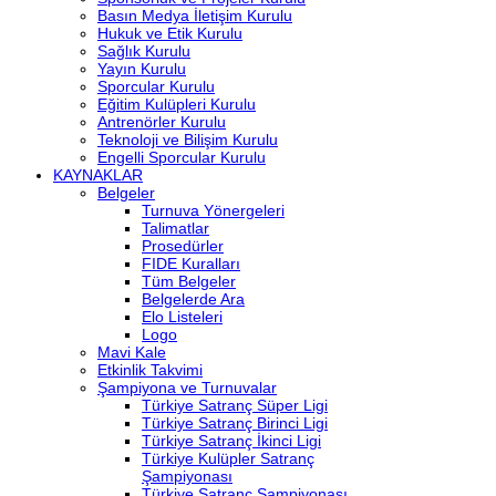
Basın Medya İletişim Kurulu
Hukuk ve Etik Kurulu
Sağlık Kurulu
Yayın Kurulu
Sporcular Kurulu
Eğitim Kulüpleri Kurulu
Antrenörler Kurulu
Teknoloji ve Bilişim Kurulu
Engelli Sporcular Kurulu
KAYNAKLAR
Belgeler
Turnuva Yönergeleri
Talimatlar
Prosedürler
FIDE Kuralları
Tüm Belgeler
Belgelerde Ara
Elo Listeleri
Logo
Mavi Kale
Etkinlik Takvimi
Şampiyona ve Turnuvalar
Türkiye Satranç Süper Ligi
Türkiye Satranç Birinci Ligi
Türkiye Satranç İkinci Ligi
Türkiye Kulüpler Satranç
Şampiyonası
Türkiye Satranç Şampiyonası