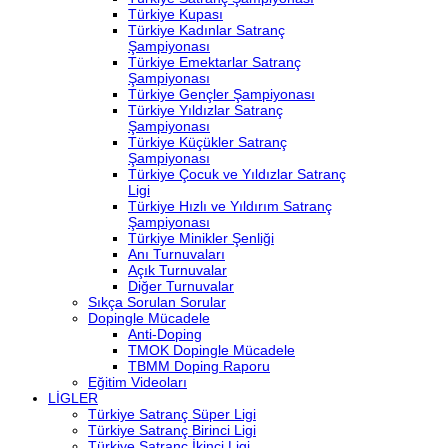
Türkiye Kupası
Türkiye Kadınlar Satranç
Şampiyonası
Türkiye Emektarlar Satranç
Şampiyonası
Türkiye Gençler Şampiyonası
Türkiye Yıldızlar Satranç
Şampiyonası
Türkiye Küçükler Satranç
Şampiyonası
Türkiye Çocuk ve Yıldızlar Satranç
Ligi
Türkiye Hızlı ve Yıldırım Satranç
Şampiyonası
Türkiye Minikler Şenliği
Anı Turnuvaları
Açık Turnuvalar
Diğer Turnuvalar
Sıkça Sorulan Sorular
Dopingle Mücadele
Anti-Doping
TMOK Dopingle Mücadele
TBMM Doping Raporu
Eğitim Videoları
LİGLER
Türkiye Satranç Süper Ligi
Türkiye Satranç Birinci Ligi
Türkiye Satranç İkinci Ligi