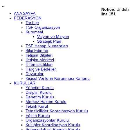
Notice
: Undefi
ANA SAYFA
line
151
FEDERASYON
Tarihçe
TSF Organizasyon
Kurumsal
Vizyon ve Misyon
Stratejik Plan
TSF Hesap Numaraları
Bilgi Edinme
İletişim Bilgileri
İletişim Merkezi
İl Temsilcilikleri
Harç ve Bedeller
Duyurular
Kişisel Verilerin Korunması Kanunu
KURULLAR
Yönetim Kurulu
Disiplin Kurulu
Denetim Kurulu
Merkez Hakem Kurulu
Teknik Kurul
Temsilcilikler Koordinasyon Kurulu
Eğitim Kurulu
Organizasyonlar Kurulu
Kulüpler Koordinasyon Kurulu
Sponsorluk ve Projeler Kurulu