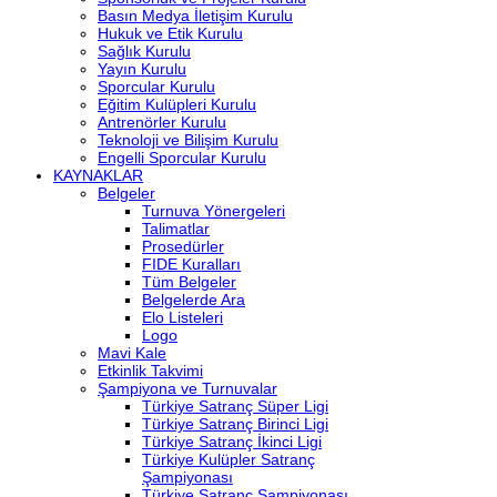
Basın Medya İletişim Kurulu
Hukuk ve Etik Kurulu
Sağlık Kurulu
Yayın Kurulu
Sporcular Kurulu
Eğitim Kulüpleri Kurulu
Antrenörler Kurulu
Teknoloji ve Bilişim Kurulu
Engelli Sporcular Kurulu
KAYNAKLAR
Belgeler
Turnuva Yönergeleri
Talimatlar
Prosedürler
FIDE Kuralları
Tüm Belgeler
Belgelerde Ara
Elo Listeleri
Logo
Mavi Kale
Etkinlik Takvimi
Şampiyona ve Turnuvalar
Türkiye Satranç Süper Ligi
Türkiye Satranç Birinci Ligi
Türkiye Satranç İkinci Ligi
Türkiye Kulüpler Satranç
Şampiyonası
Türkiye Satranç Şampiyonası