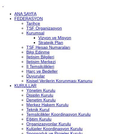
ANA SAYFA
FEDERASYON
Tarihçe
TSF Organizasyon
Kurumsal
Vizyon ve Misyon
Stratejik Plan
TSF Hesap Numaraları
Bilgi Edinme
İletişim Bilgileri
İletişim Merkezi
İl Temsilcilikleri
Harç ve Bedeller
Duyurular
Kişisel Verilerin Korunması Kanunu
KURULLAR
Yönetim Kurulu
Disiplin Kurulu
Denetim Kurulu
Merkez Hakem Kurulu
Teknik Kurul
Temsilcilikler Koordinasyon Kurulu
Eğitim Kurulu
Organizasyonlar Kurulu
Kulüpler Koordinasyon Kurulu
Sponsorluk ve Projeler Kurulu