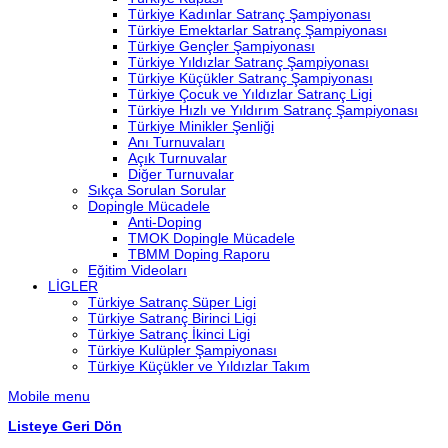
Türkiye Kadınlar Satranç Şampiyonası
Türkiye Emektarlar Satranç Şampiyonası
Türkiye Gençler Şampiyonası
Türkiye Yıldızlar Satranç Şampiyonası
Türkiye Küçükler Satranç Şampiyonası
Türkiye Çocuk ve Yıldızlar Satranç Ligi
Türkiye Hızlı ve Yıldırım Satranç Şampiyonası
Türkiye Minikler Şenliği
Anı Turnuvaları
Açık Turnuvalar
Diğer Turnuvalar
Sıkça Sorulan Sorular
Dopingle Mücadele
Anti-Doping
TMOK Dopingle Mücadele
TBMM Doping Raporu
Eğitim Videoları
LİGLER
Türkiye Satranç Süper Ligi
Türkiye Satranç Birinci Ligi
Türkiye Satranç İkinci Ligi
Türkiye Kulüpler Şampiyonası
Türkiye Küçükler ve Yıldızlar Takım
Mobile menu
Listeye Geri Dön