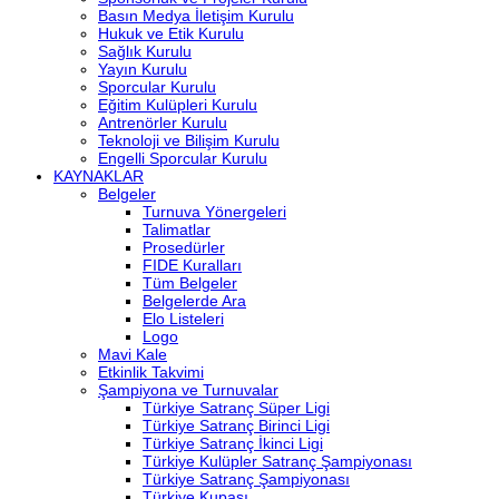
Basın Medya İletişim Kurulu
Hukuk ve Etik Kurulu
Sağlık Kurulu
Yayın Kurulu
Sporcular Kurulu
Eğitim Kulüpleri Kurulu
Antrenörler Kurulu
Teknoloji ve Bilişim Kurulu
Engelli Sporcular Kurulu
KAYNAKLAR
Belgeler
Turnuva Yönergeleri
Talimatlar
Prosedürler
FIDE Kuralları
Tüm Belgeler
Belgelerde Ara
Elo Listeleri
Logo
Mavi Kale
Etkinlik Takvimi
Şampiyona ve Turnuvalar
Türkiye Satranç Süper Ligi
Türkiye Satranç Birinci Ligi
Türkiye Satranç İkinci Ligi
Türkiye Kulüpler Satranç Şampiyonası
Türkiye Satranç Şampiyonası
Türkiye Kupası