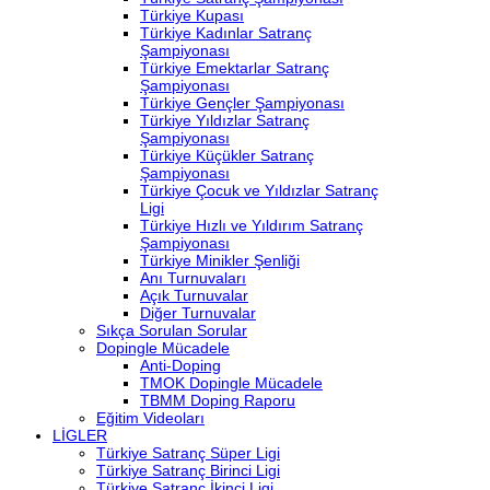
Türkiye Kupası
Türkiye Kadınlar Satranç
Şampiyonası
Türkiye Emektarlar Satranç
Şampiyonası
Türkiye Gençler Şampiyonası
Türkiye Yıldızlar Satranç
Şampiyonası
Türkiye Küçükler Satranç
Şampiyonası
Türkiye Çocuk ve Yıldızlar Satranç
Ligi
Türkiye Hızlı ve Yıldırım Satranç
Şampiyonası
Türkiye Minikler Şenliği
Anı Turnuvaları
Açık Turnuvalar
Diğer Turnuvalar
Sıkça Sorulan Sorular
Dopingle Mücadele
Anti-Doping
TMOK Dopingle Mücadele
TBMM Doping Raporu
Eğitim Videoları
LİGLER
Türkiye Satranç Süper Ligi
Türkiye Satranç Birinci Ligi
Türkiye Satranç İkinci Ligi