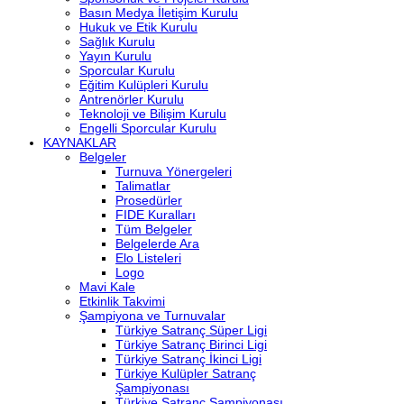
Basın Medya İletişim Kurulu
Hukuk ve Etik Kurulu
Sağlık Kurulu
Yayın Kurulu
Sporcular Kurulu
Eğitim Kulüpleri Kurulu
Antrenörler Kurulu
Teknoloji ve Bilişim Kurulu
Engelli Sporcular Kurulu
KAYNAKLAR
Belgeler
Turnuva Yönergeleri
Talimatlar
Prosedürler
FIDE Kuralları
Tüm Belgeler
Belgelerde Ara
Elo Listeleri
Logo
Mavi Kale
Etkinlik Takvimi
Şampiyona ve Turnuvalar
Türkiye Satranç Süper Ligi
Türkiye Satranç Birinci Ligi
Türkiye Satranç İkinci Ligi
Türkiye Kulüpler Satranç
Şampiyonası
Türkiye Satranç Şampiyonası