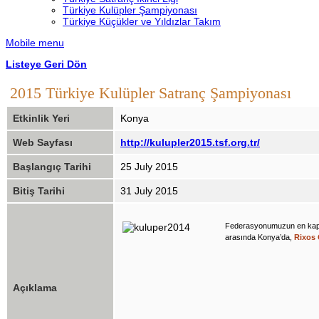
Türkiye Kulüpler Şampiyonası
Türkiye Küçükler ve Yıldızlar Takım
Mobile menu
Listeye Geri Dön
2015 Türkiye Kulüpler Satranç Şampiyonası
Etkinlik Yeri
Konya
Web Sayfası
http://kulupler2015.tsf.org.tr/
Başlangıç Tarihi
25 July 2015
Bitiş Tarihi
31 July 2015
Federasyonumuzun en kapsam
arasında Konya’da,
Rixos 
Açıklama