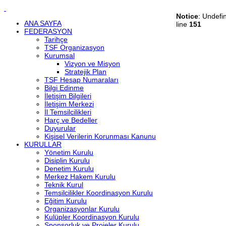
Notice
: Undefi
ANA SAYFA
line
151
FEDERASYON
Tarihçe
TSF Organizasyon
Kurumsal
Vizyon ve Misyon
Stratejik Plan
TSF Hesap Numaraları
Bilgi Edinme
İletişim Bilgileri
İletişim Merkezi
İl Temsilcilikleri
Harç ve Bedeller
Duyurular
Kişisel Verilerin Korunması Kanunu
KURULLAR
Yönetim Kurulu
Disiplin Kurulu
Denetim Kurulu
Merkez Hakem Kurulu
Teknik Kurul
Temsilcilikler Koordinasyon Kurulu
Eğitim Kurulu
Organizasyonlar Kurulu
Kulüpler Koordinasyon Kurulu
Sponsorluk ve Projeler Kurulu