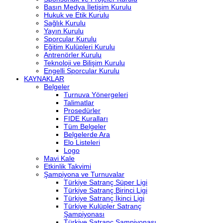
Basın Medya İletişim Kurulu
Hukuk ve Etik Kurulu
Sağlık Kurulu
Yayın Kurulu
Sporcular Kurulu
Eğitim Kulüpleri Kurulu
Antrenörler Kurulu
Teknoloji ve Bilişim Kurulu
Engelli Sporcular Kurulu
KAYNAKLAR
Belgeler
Turnuva Yönergeleri
Talimatlar
Prosedürler
FIDE Kuralları
Tüm Belgeler
Belgelerde Ara
Elo Listeleri
Logo
Mavi Kale
Etkinlik Takvimi
Şampiyona ve Turnuvalar
Türkiye Satranç Süper Ligi
Türkiye Satranç Birinci Ligi
Türkiye Satranç İkinci Ligi
Türkiye Kulüpler Satranç
Şampiyonası
Türkiye Satranç Şampiyonası