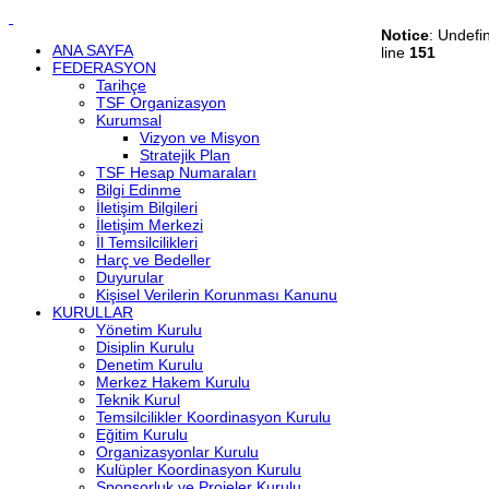
Notice
: Undefi
ANA SAYFA
line
151
FEDERASYON
Tarihçe
TSF Organizasyon
Kurumsal
Vizyon ve Misyon
Stratejik Plan
TSF Hesap Numaraları
Bilgi Edinme
İletişim Bilgileri
İletişim Merkezi
İl Temsilcilikleri
Harç ve Bedeller
Duyurular
Kişisel Verilerin Korunması Kanunu
KURULLAR
Yönetim Kurulu
Disiplin Kurulu
Denetim Kurulu
Merkez Hakem Kurulu
Teknik Kurul
Temsilcilikler Koordinasyon Kurulu
Eğitim Kurulu
Organizasyonlar Kurulu
Kulüpler Koordinasyon Kurulu
Sponsorluk ve Projeler Kurulu