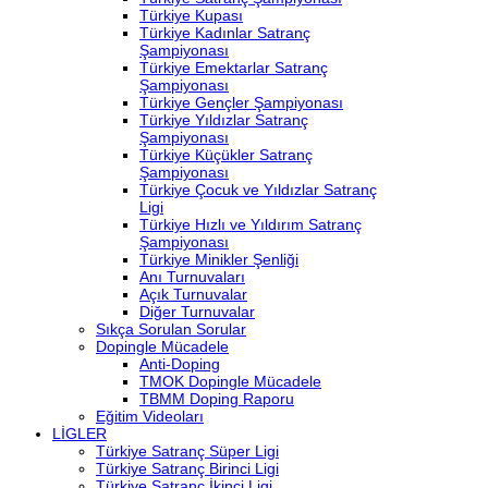
Türkiye Kupası
Türkiye Kadınlar Satranç
Şampiyonası
Türkiye Emektarlar Satranç
Şampiyonası
Türkiye Gençler Şampiyonası
Türkiye Yıldızlar Satranç
Şampiyonası
Türkiye Küçükler Satranç
Şampiyonası
Türkiye Çocuk ve Yıldızlar Satranç
Ligi
Türkiye Hızlı ve Yıldırım Satranç
Şampiyonası
Türkiye Minikler Şenliği
Anı Turnuvaları
Açık Turnuvalar
Diğer Turnuvalar
Sıkça Sorulan Sorular
Dopingle Mücadele
Anti-Doping
TMOK Dopingle Mücadele
TBMM Doping Raporu
Eğitim Videoları
LİGLER
Türkiye Satranç Süper Ligi
Türkiye Satranç Birinci Ligi
Türkiye Satranç İkinci Ligi