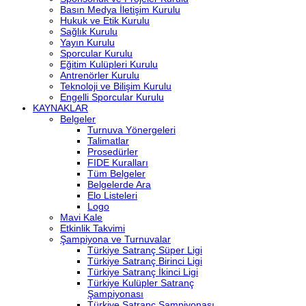
Basın Medya İletişim Kurulu
Hukuk ve Etik Kurulu
Sağlık Kurulu
Yayın Kurulu
Sporcular Kurulu
Eğitim Kulüpleri Kurulu
Antrenörler Kurulu
Teknoloji ve Bilişim Kurulu
Engelli Sporcular Kurulu
KAYNAKLAR
Belgeler
Turnuva Yönergeleri
Talimatlar
Prosedürler
FIDE Kuralları
Tüm Belgeler
Belgelerde Ara
Elo Listeleri
Logo
Mavi Kale
Etkinlik Takvimi
Şampiyona ve Turnuvalar
Türkiye Satranç Süper Ligi
Türkiye Satranç Birinci Ligi
Türkiye Satranç İkinci Ligi
Türkiye Kulüpler Satranç
Şampiyonası
Türkiye Satranç Şampiyonası