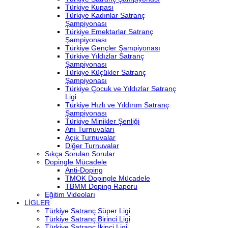
Türkiye Kupası
Türkiye Kadınlar Satranç
Şampiyonası
Türkiye Emektarlar Satranç
Şampiyonası
Türkiye Gençler Şampiyonası
Türkiye Yıldızlar Satranç
Şampiyonası
Türkiye Küçükler Satranç
Şampiyonası
Türkiye Çocuk ve Yıldızlar Satranç
Ligi
Türkiye Hızlı ve Yıldırım Satranç
Şampiyonası
Türkiye Minikler Şenliği
Anı Turnuvaları
Açık Turnuvalar
Diğer Turnuvalar
Sıkça Sorulan Sorular
Dopingle Mücadele
Anti-Doping
TMOK Dopingle Mücadele
TBMM Doping Raporu
Eğitim Videoları
LİGLER
Türkiye Satranç Süper Ligi
Türkiye Satranç Birinci Ligi
Türkiye Satranç İkinci Ligi