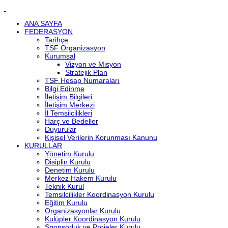
ANA SAYFA
FEDERASYON
Tarihçe
TSF Organizasyon
Kurumsal
Vizyon ve Misyon
Stratejik Plan
TSF Hesap Numaraları
Bilgi Edinme
İletişim Bilgileri
İletişim Merkezi
İl Temsilcilikleri
Harç ve Bedeller
Duyurular
Kişisel Verilerin Korunması Kanunu
KURULLAR
Yönetim Kurulu
Disiplin Kurulu
Denetim Kurulu
Merkez Hakem Kurulu
Teknik Kurul
Temsilcilikler Koordinasyon Kurulu
Eğitim Kurulu
Organizasyonlar Kurulu
Kulüpler Koordinasyon Kurulu
Sponsorluk ve Projeler Kurulu