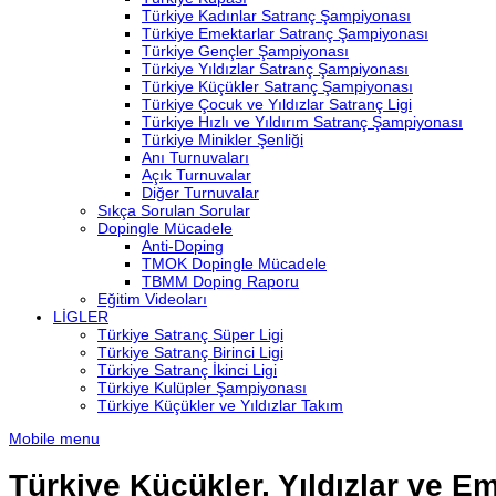
Türkiye Kadınlar Satranç Şampiyonası
Türkiye Emektarlar Satranç Şampiyonası
Türkiye Gençler Şampiyonası
Türkiye Yıldızlar Satranç Şampiyonası
Türkiye Küçükler Satranç Şampiyonası
Türkiye Çocuk ve Yıldızlar Satranç Ligi
Türkiye Hızlı ve Yıldırım Satranç Şampiyonası
Türkiye Minikler Şenliği
Anı Turnuvaları
Açık Turnuvalar
Diğer Turnuvalar
Sıkça Sorulan Sorular
Dopingle Mücadele
Anti-Doping
TMOK Dopingle Mücadele
TBMM Doping Raporu
Eğitim Videoları
LİGLER
Türkiye Satranç Süper Ligi
Türkiye Satranç Birinci Ligi
Türkiye Satranç İkinci Ligi
Türkiye Kulüpler Şampiyonası
Türkiye Küçükler ve Yıldızlar Takım
Mobile menu
Türkiye Küçükler, Yıldızlar ve 