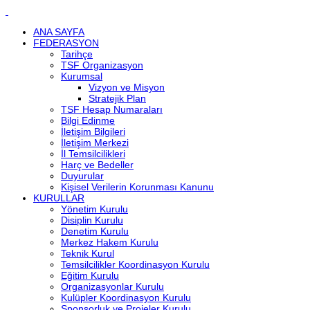
ANA SAYFA
FEDERASYON
Tarihçe
TSF Organizasyon
Kurumsal
Vizyon ve Misyon
Stratejik Plan
TSF Hesap Numaraları
Bilgi Edinme
İletişim Bilgileri
İletişim Merkezi
İl Temsilcilikleri
Harç ve Bedeller
Duyurular
Kişisel Verilerin Korunması Kanunu
KURULLAR
Yönetim Kurulu
Disiplin Kurulu
Denetim Kurulu
Merkez Hakem Kurulu
Teknik Kurul
Temsilcilikler Koordinasyon Kurulu
Eğitim Kurulu
Organizasyonlar Kurulu
Kulüpler Koordinasyon Kurulu
Sponsorluk ve Projeler Kurulu