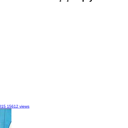
015
15612 views