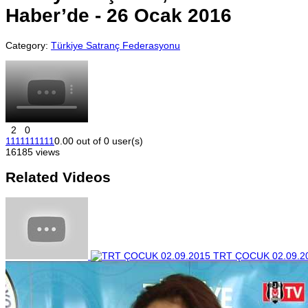
Haber’de - 26 Ocak 2016
Category:
Türkiye Satranç Federasyonu
2
0
1
1
1
1
1
1
1
1
1
1
0.00 out of 0 user(s)
16185 views
Related Videos
TRT ÇOCUK 02.09.2