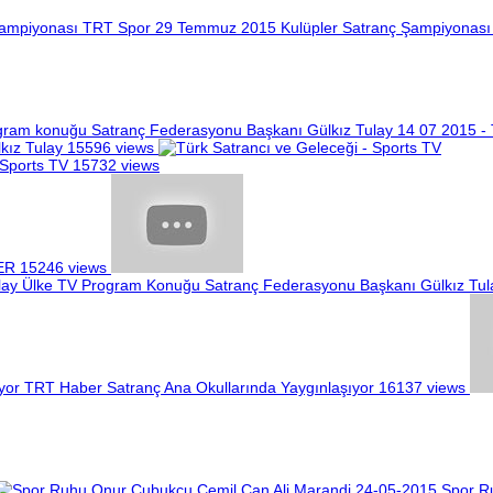
TRT Spor 29 Temmuz 2015 Kulüpler Satranç Şampiyonası
14 07 2015 -
kız Tulay
15596 views
 Sports TV
15732 views
ER
15246 views
Ülke TV Program Konuğu Satranç Federasyonu Başkanı Gülkız Tul
TRT Haber Satranç Ana Okullarında Yaygınlaşıyor
16137 views
Spor R