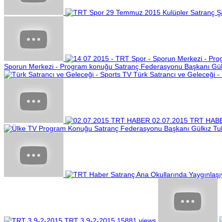
Sporun Merkezi - Program konuğu Satranç Federasyonu Başkanı Gül
Türk Satrancı ve Geleceği -
02.07.2015 TRT HAB
TRT 3 9-2-2015
15881 views