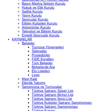
Basın Medya İletişim Kurulu
Hukuk ve Etik Kurulu
Sağlık Kurulu
Yayın Kurulu
Sporcular Kurulu
Eğitim Kulüpleri Kurulu
Antrenörler Kurulu
Teknoloji ve Bilişim Kurulu
Engelli Sporcular Kurulu
KAYNAKLAR
Belgeler
Turnuva Yönergeleri
Talimatlar
Prosedürler
FIDE Kuralları
Tüm Belgeler
Belgelerde Ara
Elo Listeleri
Logo
Mavi Kale
Etkinlik Takvimi
Şampiyona ve Turnuvalar
Türkiye Satranç Süper Ligi
Türkiye Satranç Birinci Ligi
Türkiye Satranç İkinci Ligi
Türkiye Kulüpler Satranç Şampiyonası
Türkiye Satranç Şampiyonası
Türkiye Kupası