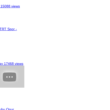
15088 views
 TRT Spor -
ay
17468 views
uhu Onur