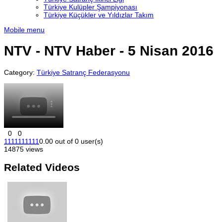
Türkiye Kulüpler Şampiyonası
Türkiye Küçükler ve Yıldızlar Takım
Mobile menu
NTV - NTV Haber - 5 Nisan 2016
Category:
Türkiye Satranç Federasyonu
0
0
1
1
1
1
1
1
1
1
1
1
0.00 out of 0 user(s)
14875 views
Related Videos