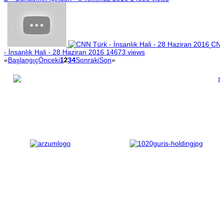
CN
- İnsanlık Hali - 28 Haziran 2016
14673 views
«
Başlangıç
Önceki
1
2
3
4
Sonraki
Son
»