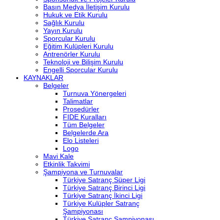
Basın Medya İletişim Kurulu
Hukuk ve Etik Kurulu
Sağlık Kurulu
Yayın Kurulu
Sporcular Kurulu
Eğitim Kulüpleri Kurulu
Antrenörler Kurulu
Teknoloji ve Bilişim Kurulu
Engelli Sporcular Kurulu
KAYNAKLAR
Belgeler
Turnuva Yönergeleri
Talimatlar
Prosedürler
FIDE Kuralları
Tüm Belgeler
Belgelerde Ara
Elo Listeleri
Logo
Mavi Kale
Etkinlik Takvimi
Şampiyona ve Turnuvalar
Türkiye Satranç Süper Ligi
Türkiye Satranç Birinci Ligi
Türkiye Satranç İkinci Ligi
Türkiye Kulüpler Satranç
Şampiyonası
Türkiye Satranç Şampiyonası