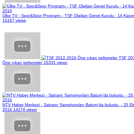
Ülke TV - Spor&Spor Programı - TSF Olağan Genel Kurulu - 14 Kası
15167 views
TSF 20
Öne çıkan gelişmeler
15331 views
NTV Haber Merkezi - Satranç Şampiyonları Batum'da buluştu. - 25 E
2016
14274 views