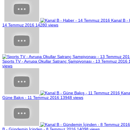
Kanal B - 
14 Temmuz 2016
14280 views
Sports TV - Avrupa Okullar Satranç Şampiyonası - 13 Temmuz 2016
views
Kana
Güne Bakış - 11 Temmuz 2016
13948 views
B - Gündemin İçinden - 8 Temmuz 2016
14098 views