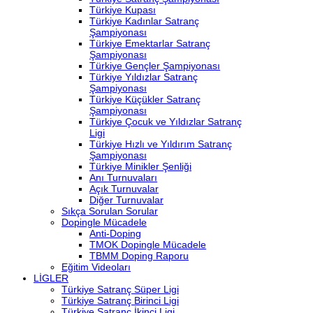
Türkiye Kupası
Türkiye Kadınlar Satranç
Şampiyonası
Türkiye Emektarlar Satranç
Şampiyonası
Türkiye Gençler Şampiyonası
Türkiye Yıldızlar Satranç
Şampiyonası
Türkiye Küçükler Satranç
Şampiyonası
Türkiye Çocuk ve Yıldızlar Satranç
Ligi
Türkiye Hızlı ve Yıldırım Satranç
Şampiyonası
Türkiye Minikler Şenliği
Anı Turnuvaları
Açık Turnuvalar
Diğer Turnuvalar
Sıkça Sorulan Sorular
Dopingle Mücadele
Anti-Doping
TMOK Dopingle Mücadele
TBMM Doping Raporu
Eğitim Videoları
LİGLER
Türkiye Satranç Süper Ligi
Türkiye Satranç Birinci Ligi
Türkiye Satranç İkinci Ligi