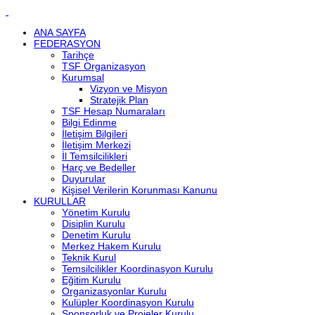
ANA SAYFA
FEDERASYON
Tarihçe
TSF Organizasyon
Kurumsal
Vizyon ve Misyon
Stratejik Plan
TSF Hesap Numaraları
Bilgi Edinme
İletişim Bilgileri
İletişim Merkezi
İl Temsilcilikleri
Harç ve Bedeller
Duyurular
Kişisel Verilerin Korunması Kanunu
KURULLAR
Yönetim Kurulu
Disiplin Kurulu
Denetim Kurulu
Merkez Hakem Kurulu
Teknik Kurul
Temsilcilikler Koordinasyon Kurulu
Eğitim Kurulu
Organizasyonlar Kurulu
Kulüpler Koordinasyon Kurulu
Sponsorluk ve Projeler Kurulu