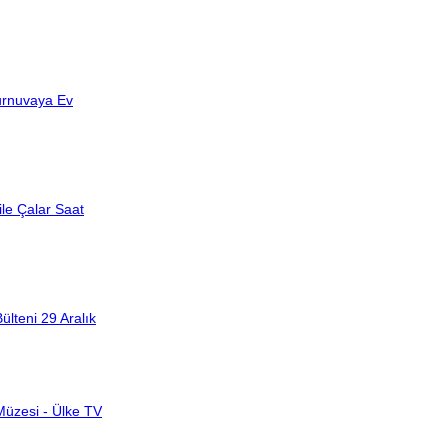
Turnuvaya Ev
le Çalar Saat
lteni 29 Aralık
Müzesi - Ülke TV