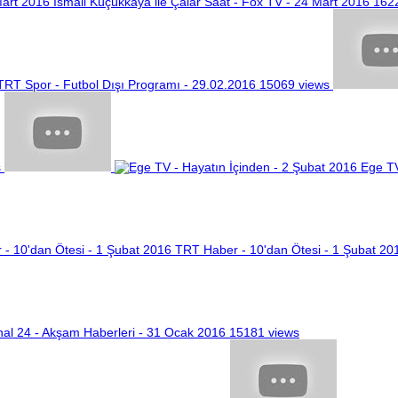
İsmail Küçükkaya ile Çalar Saat - Fox TV - 24 Mart 2016
162
TRT Spor - Futbol Dışı Programı - 29.02.2016
15069 views
s
Ege TV
TRT Haber - 10'dan Ötesi - 1 Şubat 20
al 24 - Akşam Haberleri - 31 Ocak 2016
15181 views