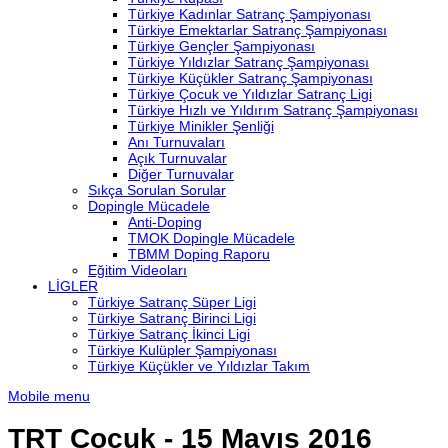
Türkiye Kadınlar Satranç Şampiyonası
Türkiye Emektarlar Satranç Şampiyonası
Türkiye Gençler Şampiyonası
Türkiye Yıldızlar Satranç Şampiyonası
Türkiye Küçükler Satranç Şampiyonası
Türkiye Çocuk ve Yıldızlar Satranç Ligi
Türkiye Hızlı ve Yıldırım Satranç Şampiyonası
Türkiye Minikler Şenliği
Anı Turnuvaları
Açık Turnuvalar
Diğer Turnuvalar
Sıkça Sorulan Sorular
Dopingle Mücadele
Anti-Doping
TMOK Dopingle Mücadele
TBMM Doping Raporu
Eğitim Videoları
LİGLER
Türkiye Satranç Süper Ligi
Türkiye Satranç Birinci Ligi
Türkiye Satranç İkinci Ligi
Türkiye Kulüpler Şampiyonası
Türkiye Küçükler ve Yıldızlar Takım
Mobile menu
TRT Çocuk - 15 Mayıs 2016