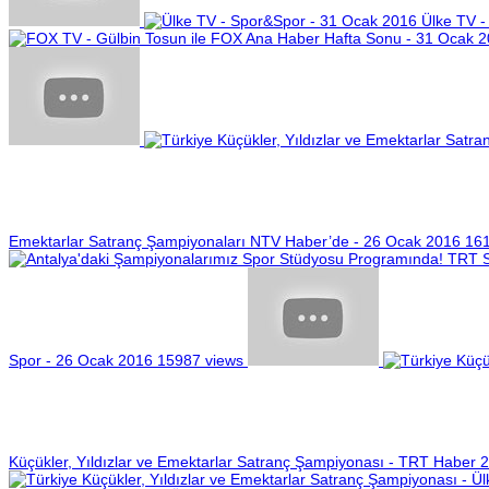
Ülke TV -
Emektarlar Satranç Şampiyonaları NTV Haber’de - 26 Ocak 2016
161
Spor - 26 Ocak 2016
15987 views
Küçükler, Yıldızlar ve Emektarlar Satranç Şampiyonası - TRT Haber