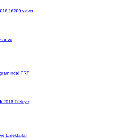
2016
16209 views
zlar ve
ogramında! TRT
Türkiye
r ve Emektarlar