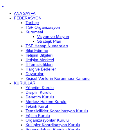
ANA SAYFA
FEDERASYON
Tarihçe
TSF Organizasyon
Kurumsal
Vizyon ve Misyon
Stratejik Plan
TSF Hesap Numaraları
Bilgi Edinme
İletişim Bilgileri
İletişim Merkezi
İl Temsilcilikleri
Harç ve Bedeller
Duyurular
Kişisel Verilerin Korunması Kanunu
KURULLAR
Yönetim Kurulu
Disiplin Kurulu
Denetim Kurulu
Merkez Hakem Kurulu
Teknik Kurul
Temsilcilikler Koordinasyon Kurulu
Eğitim Kurulu
Organizasyonlar Kurulu
Kulüpler Koordinasyon Kurulu
Sponsorluk ve Projeler Kurulu