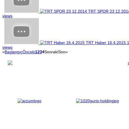
TRT SPOR 23 12 201
views
TRT Haber 16.4.2015
views
«
Başlangıç
Önceki
1
2
3
4
Sonraki
Son
»