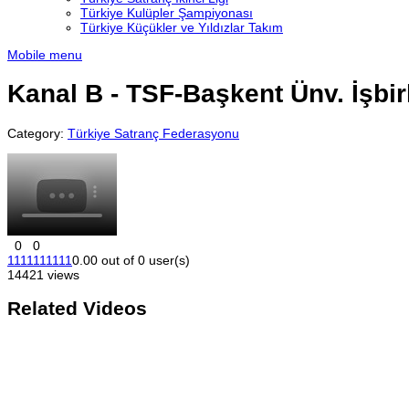
Türkiye Kulüpler Şampiyonası
Türkiye Küçükler ve Yıldızlar Takım
Mobile menu
Kanal B - TSF-Başkent Ünv. İşbir
Category:
Türkiye Satranç Federasyonu
0
0
1
1
1
1
1
1
1
1
1
1
0.00 out of 0 user(s)
14421 views
Related Videos