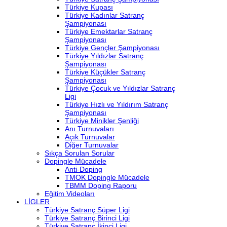
Türkiye Kupası
Türkiye Kadınlar Satranç
Şampiyonası
Türkiye Emektarlar Satranç
Şampiyonası
Türkiye Gençler Şampiyonası
Türkiye Yıldızlar Satranç
Şampiyonası
Türkiye Küçükler Satranç
Şampiyonası
Türkiye Çocuk ve Yıldızlar Satranç
Ligi
Türkiye Hızlı ve Yıldırım Satranç
Şampiyonası
Türkiye Minikler Şenliği
Anı Turnuvaları
Açık Turnuvalar
Diğer Turnuvalar
Sıkça Sorulan Sorular
Dopingle Mücadele
Anti-Doping
TMOK Dopingle Mücadele
TBMM Doping Raporu
Eğitim Videoları
LİGLER
Türkiye Satranç Süper Ligi
Türkiye Satranç Birinci Ligi
Türkiye Satranç İkinci Ligi