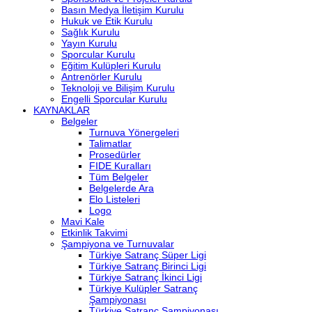
Basın Medya İletişim Kurulu
Hukuk ve Etik Kurulu
Sağlık Kurulu
Yayın Kurulu
Sporcular Kurulu
Eğitim Kulüpleri Kurulu
Antrenörler Kurulu
Teknoloji ve Bilişim Kurulu
Engelli Sporcular Kurulu
KAYNAKLAR
Belgeler
Turnuva Yönergeleri
Talimatlar
Prosedürler
FIDE Kuralları
Tüm Belgeler
Belgelerde Ara
Elo Listeleri
Logo
Mavi Kale
Etkinlik Takvimi
Şampiyona ve Turnuvalar
Türkiye Satranç Süper Ligi
Türkiye Satranç Birinci Ligi
Türkiye Satranç İkinci Ligi
Türkiye Kulüpler Satranç
Şampiyonası
Türkiye Satranç Şampiyonası