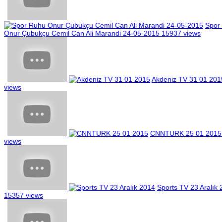
Spor
Onur Çubukçu Cemil Can Ali Marandi 24-05-2015
15937 views
Akdeniz TV 31 01 201
views
CNNTURK 25 01 2015
views
Sports TV 23 Aralık
15357 views