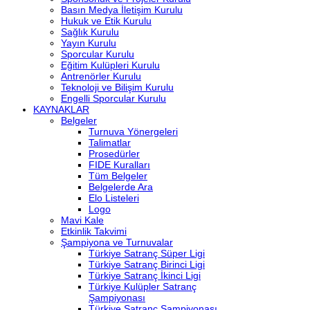
Basın Medya İletişim Kurulu
Hukuk ve Etik Kurulu
Sağlık Kurulu
Yayın Kurulu
Sporcular Kurulu
Eğitim Kulüpleri Kurulu
Antrenörler Kurulu
Teknoloji ve Bilişim Kurulu
Engelli Sporcular Kurulu
KAYNAKLAR
Belgeler
Turnuva Yönergeleri
Talimatlar
Prosedürler
FIDE Kuralları
Tüm Belgeler
Belgelerde Ara
Elo Listeleri
Logo
Mavi Kale
Etkinlik Takvimi
Şampiyona ve Turnuvalar
Türkiye Satranç Süper Ligi
Türkiye Satranç Birinci Ligi
Türkiye Satranç İkinci Ligi
Türkiye Kulüpler Satranç
Şampiyonası
Türkiye Satranç Şampiyonası