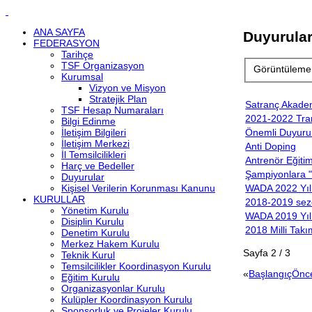
ANA SAYFA
Duyurula
FEDERASYON
Tarihçe
TSF Organizasyon
Görüntüleme
Kurumsal
Vizyon ve Misyon
Stratejik Plan
Satranç Akadem
TSF Hesap Numaraları
2021-2022 Tran
Bilgi Edinme
İletişim Bilgileri
Önemli Duyuru
İletişim Merkezi
Anti Doping
İl Temsilcilikleri
Antrenör Eğiti
Harç ve Bedeller
Şampiyonlara "
Duyurular
Kişisel Verilerin Korunması Kanunu
WADA 2022 Yılı 
KURULLAR
2018-2019 sezo
Yönetim Kurulu
WADA 2019 Yılı 
Disiplin Kurulu
2018 Milli Tak
Denetim Kurulu
Merkez Hakem Kurulu
Sayfa 2 / 3
Teknik Kurul
Temsilcilikler Koordinasyon Kurulu
«
Başlangıç
Önc
Eğitim Kurulu
Organizasyonlar Kurulu
Kulüpler Koordinasyon Kurulu
Sponsorluk ve Projeler Kurulu