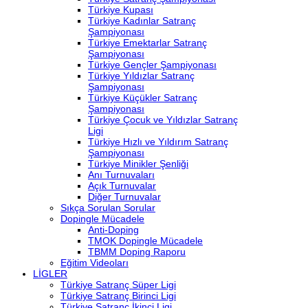
Türkiye Kupası
Türkiye Kadınlar Satranç
Şampiyonası
Türkiye Emektarlar Satranç
Şampiyonası
Türkiye Gençler Şampiyonası
Türkiye Yıldızlar Satranç
Şampiyonası
Türkiye Küçükler Satranç
Şampiyonası
Türkiye Çocuk ve Yıldızlar Satranç
Ligi
Türkiye Hızlı ve Yıldırım Satranç
Şampiyonası
Türkiye Minikler Şenliği
Anı Turnuvaları
Açık Turnuvalar
Diğer Turnuvalar
Sıkça Sorulan Sorular
Dopingle Mücadele
Anti-Doping
TMOK Dopingle Mücadele
TBMM Doping Raporu
Eğitim Videoları
LİGLER
Türkiye Satranç Süper Ligi
Türkiye Satranç Birinci Ligi
Türkiye Satranç İkinci Ligi