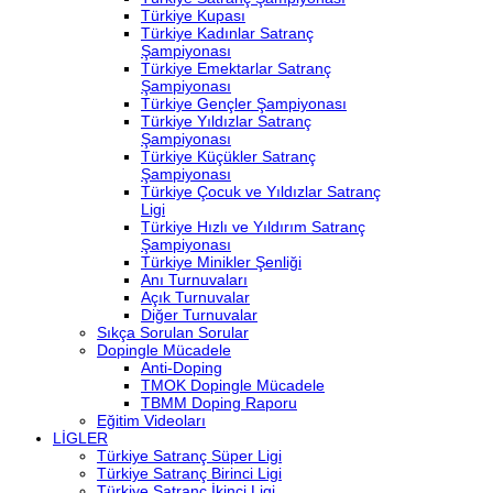
Türkiye Kupası
Türkiye Kadınlar Satranç
Şampiyonası
Türkiye Emektarlar Satranç
Şampiyonası
Türkiye Gençler Şampiyonası
Türkiye Yıldızlar Satranç
Şampiyonası
Türkiye Küçükler Satranç
Şampiyonası
Türkiye Çocuk ve Yıldızlar Satranç
Ligi
Türkiye Hızlı ve Yıldırım Satranç
Şampiyonası
Türkiye Minikler Şenliği
Anı Turnuvaları
Açık Turnuvalar
Diğer Turnuvalar
Sıkça Sorulan Sorular
Dopingle Mücadele
Anti-Doping
TMOK Dopingle Mücadele
TBMM Doping Raporu
Eğitim Videoları
LİGLER
Türkiye Satranç Süper Ligi
Türkiye Satranç Birinci Ligi
Türkiye Satranç İkinci Ligi