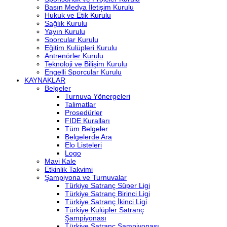
Basın Medya İletişim Kurulu
Hukuk ve Etik Kurulu
Sağlık Kurulu
Yayın Kurulu
Sporcular Kurulu
Eğitim Kulüpleri Kurulu
Antrenörler Kurulu
Teknoloji ve Bilişim Kurulu
Engelli Sporcular Kurulu
KAYNAKLAR
Belgeler
Turnuva Yönergeleri
Talimatlar
Prosedürler
FIDE Kuralları
Tüm Belgeler
Belgelerde Ara
Elo Listeleri
Logo
Mavi Kale
Etkinlik Takvimi
Şampiyona ve Turnuvalar
Türkiye Satranç Süper Ligi
Türkiye Satranç Birinci Ligi
Türkiye Satranç İkinci Ligi
Türkiye Kulüpler Satranç
Şampiyonası
Türkiye Satranç Şampiyonası