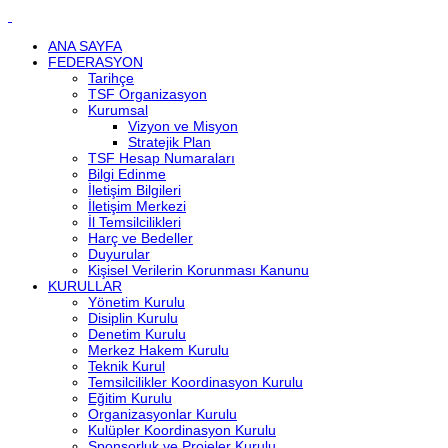
ANA SAYFA
FEDERASYON
Tarihçe
TSF Organizasyon
Kurumsal
Vizyon ve Misyon
Stratejik Plan
TSF Hesap Numaraları
Bilgi Edinme
İletişim Bilgileri
İletişim Merkezi
İl Temsilcilikleri
Harç ve Bedeller
Duyurular
Kişisel Verilerin Korunması Kanunu
KURULLAR
Yönetim Kurulu
Disiplin Kurulu
Denetim Kurulu
Merkez Hakem Kurulu
Teknik Kurul
Temsilcilikler Koordinasyon Kurulu
Eğitim Kurulu
Organizasyonlar Kurulu
Kulüpler Koordinasyon Kurulu
Sponsorluk ve Projeler Kurulu