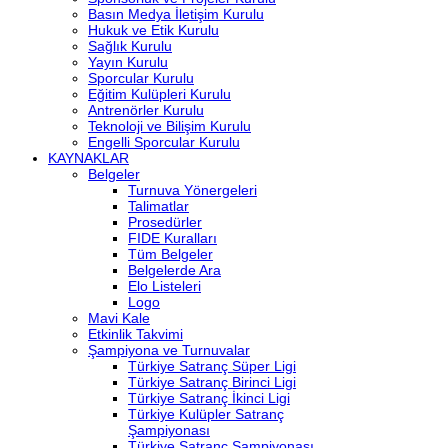
Basın Medya İletişim Kurulu
Hukuk ve Etik Kurulu
Sağlık Kurulu
Yayın Kurulu
Sporcular Kurulu
Eğitim Kulüpleri Kurulu
Antrenörler Kurulu
Teknoloji ve Bilişim Kurulu
Engelli Sporcular Kurulu
KAYNAKLAR
Belgeler
Turnuva Yönergeleri
Talimatlar
Prosedürler
FIDE Kuralları
Tüm Belgeler
Belgelerde Ara
Elo Listeleri
Logo
Mavi Kale
Etkinlik Takvimi
Şampiyona ve Turnuvalar
Türkiye Satranç Süper Ligi
Türkiye Satranç Birinci Ligi
Türkiye Satranç İkinci Ligi
Türkiye Kulüpler Satranç
Şampiyonası
Türkiye Satranç Şampiyonası