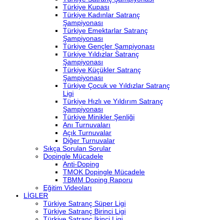
Türkiye Kupası
Türkiye Kadınlar Satranç
Şampiyonası
Türkiye Emektarlar Satranç
Şampiyonası
Türkiye Gençler Şampiyonası
Türkiye Yıldızlar Satranç
Şampiyonası
Türkiye Küçükler Satranç
Şampiyonası
Türkiye Çocuk ve Yıldızlar Satranç
Ligi
Türkiye Hızlı ve Yıldırım Satranç
Şampiyonası
Türkiye Minikler Şenliği
Anı Turnuvaları
Açık Turnuvalar
Diğer Turnuvalar
Sıkça Sorulan Sorular
Dopingle Mücadele
Anti-Doping
TMOK Dopingle Mücadele
TBMM Doping Raporu
Eğitim Videoları
LİGLER
Türkiye Satranç Süper Ligi
Türkiye Satranç Birinci Ligi
Türkiye Satranç İkinci Ligi