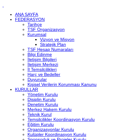
ANA SAYFA
FEDERASYON
Tarihçe
TSF Organizasyon
Kurumsal
Vizyon ve Misyon
Stratejik Plan
TSF Hesap Numaraları
Bilgi Edinme
İletişim Bilgileri
İletişim Merkezi
İl Temsilcilikleri
Harç ve Bedeller
Duyurular
Kişisel Verilerin Korunması Kanunu
KURULLAR
Yönetim Kurulu
Disiplin Kurulu
Denetim Kurulu
Merkez Hakem Kurulu
Teknik Kurul
Temsilcilikler Koordinasyon Kurulu
Eğitim Kurulu
Organizasyonlar Kurulu
Kulüpler Koordinasyon Kurulu
Sponsorluk ve Projeler Kurulu