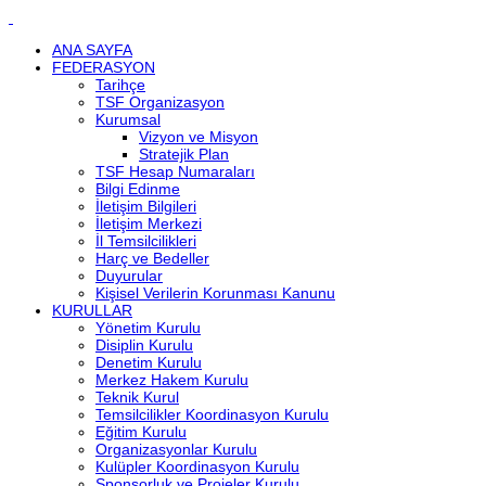
ANA SAYFA
FEDERASYON
Tarihçe
TSF Organizasyon
Kurumsal
Vizyon ve Misyon
Stratejik Plan
TSF Hesap Numaraları
Bilgi Edinme
İletişim Bilgileri
İletişim Merkezi
İl Temsilcilikleri
Harç ve Bedeller
Duyurular
Kişisel Verilerin Korunması Kanunu
KURULLAR
Yönetim Kurulu
Disiplin Kurulu
Denetim Kurulu
Merkez Hakem Kurulu
Teknik Kurul
Temsilcilikler Koordinasyon Kurulu
Eğitim Kurulu
Organizasyonlar Kurulu
Kulüpler Koordinasyon Kurulu
Sponsorluk ve Projeler Kurulu