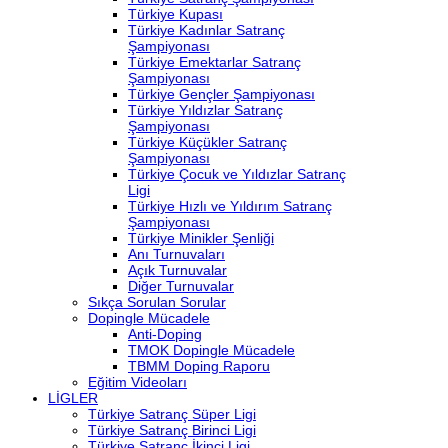
Türkiye Kupası
Türkiye Kadınlar Satranç
Şampiyonası
Türkiye Emektarlar Satranç
Şampiyonası
Türkiye Gençler Şampiyonası
Türkiye Yıldızlar Satranç
Şampiyonası
Türkiye Küçükler Satranç
Şampiyonası
Türkiye Çocuk ve Yıldızlar Satranç
Ligi
Türkiye Hızlı ve Yıldırım Satranç
Şampiyonası
Türkiye Minikler Şenliği
Anı Turnuvaları
Açık Turnuvalar
Diğer Turnuvalar
Sıkça Sorulan Sorular
Dopingle Mücadele
Anti-Doping
TMOK Dopingle Mücadele
TBMM Doping Raporu
Eğitim Videoları
LİGLER
Türkiye Satranç Süper Ligi
Türkiye Satranç Birinci Ligi
Türkiye Satranç İkinci Ligi