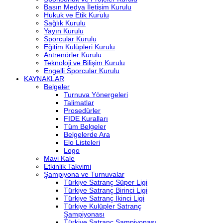
Basın Medya İletişim Kurulu
Hukuk ve Etik Kurulu
Sağlık Kurulu
Yayın Kurulu
Sporcular Kurulu
Eğitim Kulüpleri Kurulu
Antrenörler Kurulu
Teknoloji ve Bilişim Kurulu
Engelli Sporcular Kurulu
KAYNAKLAR
Belgeler
Turnuva Yönergeleri
Talimatlar
Prosedürler
FIDE Kuralları
Tüm Belgeler
Belgelerde Ara
Elo Listeleri
Logo
Mavi Kale
Etkinlik Takvimi
Şampiyona ve Turnuvalar
Türkiye Satranç Süper Ligi
Türkiye Satranç Birinci Ligi
Türkiye Satranç İkinci Ligi
Türkiye Kulüpler Satranç
Şampiyonası
Türkiye Satranç Şampiyonası